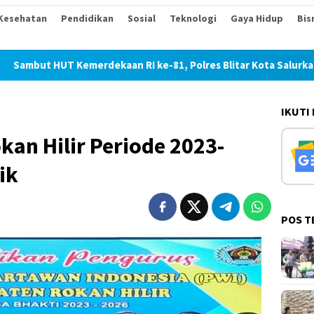
Kesehatan
Pendidikan
Sosial
Teknologi
Gaya Hidup
Bis
erdekaan RI ke-81, Polres Blitar Kota Salurkan Beras dalam Ge
IKUTI
an Hilir Periode 2023-
ik
POS T