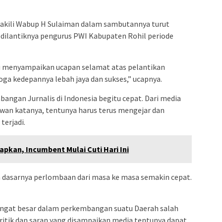
iwakili Wabup H Sulaiman dalam sambutannya turut
dilantiknya pengurus PWI Kabupaten Rohil periode
 menyampaikan ucapan selamat atas pelantikan
ga kedepannya lebah jaya dan sukses,” ucapnya.
gan Jurnalis di Indonesia begitu cepat. Dari media
awan katanya, tentunya harus terus mengejar dan
erjadi.
apkan, Incumbent Mulai Cuti Hari Ini
 dasarnya perlombaan dari masa ke masa semakin cepat.
ngat besar dalam perkembangan suatu Daerah salah
ritik dan saran yang disampaikan media tentunya dapat