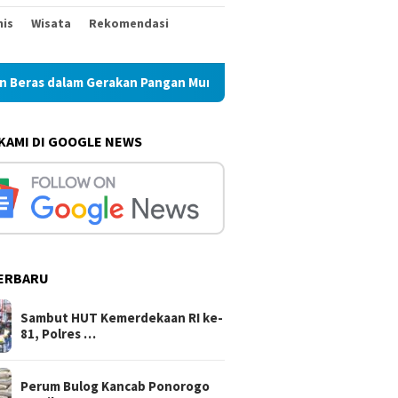
nis
Wisata
Rekomendasi
rakan Pangan Murah
Perum Bulog Kancab Ponorogo Pasti
 KAMI DI GOOGLE NEWS
ERBARU
Sambut HUT Kemerdekaan RI ke-
81, Polres …
Perum Bulog Kancab Ponorogo