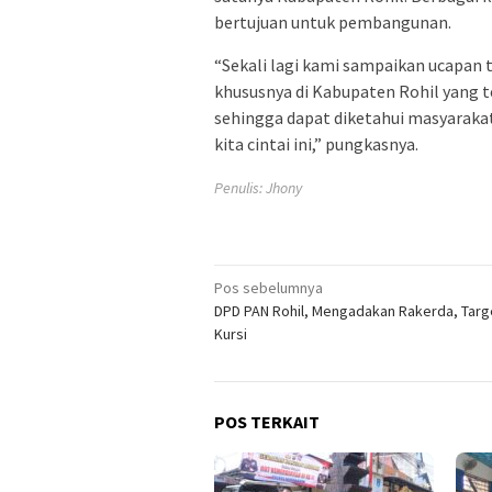
bertujuan untuk pembangunan.
“Sekali lagi kami sampaikan ucapan 
khususnya di Kabupaten Rohil yang 
sehingga dapat diketahui masyaraka
kita cintai ini,” pungkasnya.
Penulis: Jhony
Navigasi
Pos sebelumnya
DPD PAN Rohil, Mengadakan Rakerda, Tar
pos
Kursi
POS TERKAIT