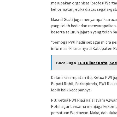
merupakan organisasi profesi Wart
kehormatan, etika diatas segala-gala
Masrul Gusti juga menyampaikan uca
yang telah hadir dan menyampaikan 
beserta seluruh jajaran yang telah
“Semoga PWI hadir sebagai mitra pem
informasi khususnya di Kabupaten Ro
Baca Juga
FGD Diluar Kota, Ke
Dalam kesempatan itu, Ketua PWI ju
Bupati Rohil, Forkopimda, PWI Riau 
lebih baik kedepannya.
Plt Ketua PWI Riau Raja Isyam Azwa
Rohil agar bersama menjaga kekom
persatuan Wartawan. Maka, dahulukan 