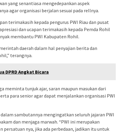
awan yang senantiasa mengedepankan aspek
nya agar organisasi berjalan sesuai pada rellnya.
pan terimakasih kepada pengurus PWI Riau dan pusat
apresiasi dan ucapan terimakasih kepada Pemda Rohil
 banyak membantu PWI Kabupaten Rohil.
erintah daerah dalam hal penyajian berita dan
hil,” terangnya.
tua DPRD Angkat Bicara
ga meminta tunjuk ajar, saran maupun masukan dari
serta para senior agar dapat menjalankan organisasi PWI
r dalam sambutannya mengingatkan seluruh jajaran PWI
pakam dan menjaga marwah. “PWI ini merupakan
persatuan nya, jika ada perbedaan, jadikan itu untuk