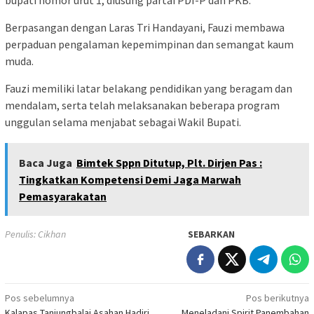
bupati nomor urut 1, diusung partai PDI-P dan PKB.
Berpasangan dengan Laras Tri Handayani, Fauzi membawa
perpaduan pengalaman kepemimpinan dan semangat kaum
muda.
Fauzi memiliki latar belakang pendidikan yang beragam dan
mendalam, serta telah melaksanakan beberapa program
unggulan selama menjabat sebagai Wakil Bupati.
Baca Juga
Bimtek Sppn Ditutup, Plt. Dirjen Pas :
Tingkatkan Kompetensi Demi Jaga Marwah
Pemasyarakatan
Penulis: Cikhan
SEBARKAN
Navigasi
Pos sebelumnya
Pos berikutnya
Kalapas Tanjungbalai Asahan Hadiri
Meneladani Spirit Panembahan