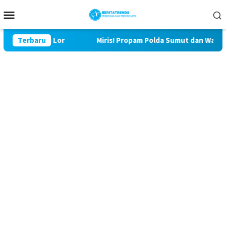
Loncat
Menu
ke
Mobile
konten
Bulu Lor
Terbaru
Miris! Propam Polda Sumut dan Wasidik Ditresk