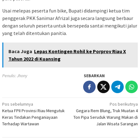
Usai melepas peserta fun bike, Bupati didampingi ketua tim
penggerak PKK Sanimar Afrizal juga secara langsung berbaur
dengan seluruh peserta untuk bersepeda santai mengikuti jalur
yang telah ditentukan panitia.
Baca Juga
Lepas Kontingen Rohil ke Porprov Riau X
Tahun 2022 di Kuansing
Penulis: Jhony
SEBARKAN
Navigasi
Pos sebelumnya
Pos berikutnya
Ketua FPII Provinsi Riau Mengutuk
Gegara Rem Blung, Truk Muatan 4
pos
Keras Tindakan Penganiayaan
Ton Pipa Seruduk Warung Makan di
Terhadap Wartawan
Jalan Wisata Sarangan