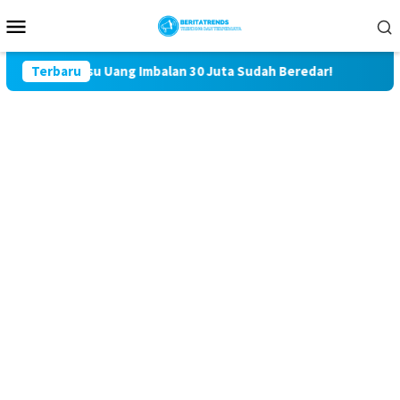
Loncat
Menu
ke
Mobile
konten
u Uang Imbalan 30 Juta Sudah Beredar!
Terbaru
Kasus Saling Lapo