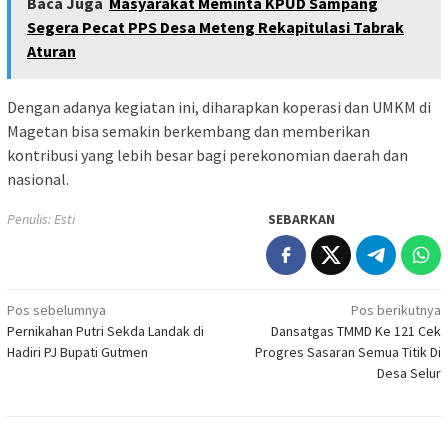
Baca Juga
Masyarakat Meminta KPUD Sampang
Segera Pecat PPS Desa Meteng Rekapitulasi Tabrak
Aturan
Dengan adanya kegiatan ini, diharapkan koperasi dan UMKM di
Magetan bisa semakin berkembang dan memberikan
kontribusi yang lebih besar bagi perekonomian daerah dan
nasional.
Penulis: Esti
SEBARKAN
Navigasi
Pos sebelumnya
Pos berikutnya
Pernikahan Putri Sekda Landak di
Dansatgas TMMD Ke 121 Cek
pos
Hadiri PJ Bupati Gutmen
Progres Sasaran Semua Titik Di
Desa Selur