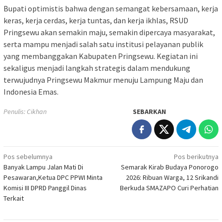
Bupati optimistis bahwa dengan semangat kebersamaan, kerja
keras, kerja cerdas, kerja tuntas, dan kerja ikhlas, RSUD
Pringsewu akan semakin maju, semakin dipercaya masyarakat,
serta mampu menjadi salah satu institusi pelayanan publik
yang membanggakan Kabupaten Pringsewu. Kegiatan ini
sekaligus menjadi langkah strategis dalam mendukung
terwujudnya Pringsewu Makmur menuju Lampung Maju dan
Indonesia Emas.
Penulis: Cikhan
SEBARKAN
Navigasi
Pos sebelumnya
Pos berikutnya
Banyak Lampu Jalan Mati Di
Semarak Kirab Budaya Ponorogo
pos
Pesawaran,Ketua DPC PPWI Minta
2026: Ribuan Warga, 12 Srikandi
Komisi III DPRD Panggil Dinas
Berkuda SMAZAPO Curi Perhatian
Terkait