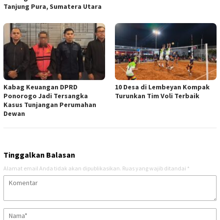
Tanjung Pura, Sumatera Utara
Kabag Keuangan DPRD
10 Desa di Lembeyan Kompak
Ponorogo Jadi Tersangka
Turunkan Tim Voli Terbaik
Kasus Tunjangan Perumahan
Dewan
Tinggalkan Balasan
Alamat email Anda tidak akan dipublikasikan.
Ruas yang wajib ditandai
*