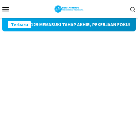
Loncat
Menu
ke
Mobile
konten
MD KE-129 MEMASUKI TAHAP AKHIR, PEKERJAAN FOKUS PADA SE
Terbaru