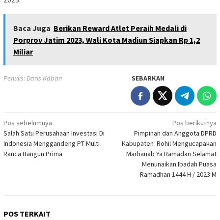
Baca Juga
Berikan Reward Atlet Peraih Medali di
Porprov Jatim 2023, Wali Kota Madiun Siapkan Rp 1,2
Miliar
Penulis: Daris Kaban
SEBARKAN
Navigasi
Pos sebelumnya
Pos berikutnya
Salah Satu Perusahaan Investasi Di
Pimpinan dan Anggota DPRD
pos
Indonesia Menggandeng PT Multi
Kabupaten Rohil Mengucapakan
Ranca Bangun Prima
Marhanab Ya Ramadan Selamat
Menunaikan Ibadah Puasa
Ramadhan 1444 H / 2023 M
POS TERKAIT