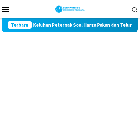
Loncat
Menu
ke
Mobile
konten
 Kawal Keluhan Peternak Soal Harga Pakan dan Telur
Terbaru
TA