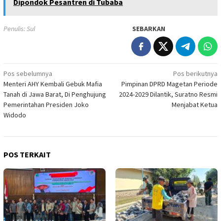
Dipondok Pesantren di Tubaba
Penulis: Sul
SEBARKAN
Navigasi
Pos sebelumnya
Pos berikutnya
Menteri AHY Kembali Gebuk Mafia
Pimpinan DPRD Magetan Periode
pos
Tanah di Jawa Barat, Di Penghujung
2024-2029 Dilantik, Suratno Resmi
Pemerintahan Presiden Joko
Menjabat Ketua
Widodo
POS TERKAIT