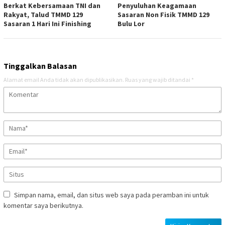
Berkat Kebersamaan TNI dan
Penyuluhan Keagamaan
Rakyat, Talud TMMD 129
Sasaran Non Fisik TMMD 129
Sasaran 1 Hari Ini Finishing
Bulu Lor
Tinggalkan Balasan
Alamat email Anda tidak akan dipublikasikan.
Ruas yang wajib ditandai
*
Simpan nama, email, dan situs web saya pada peramban ini untuk
komentar saya berikutnya.