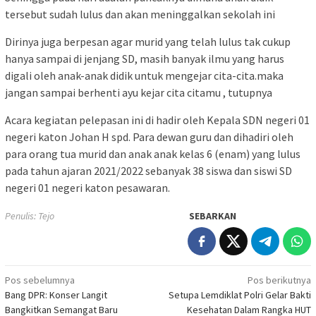
tersebut sudah lulus dan akan meninggalkan sekolah ini
Dirinya juga berpesan agar murid yang telah lulus tak cukup
hanya sampai di jenjang SD, masih banyak ilmu yang harus
digali oleh anak-anak didik untuk mengejar cita-cita.maka
jangan sampai berhenti ayu kejar cita citamu , tutupnya
Acara kegiatan pelepasan ini di hadir oleh Kepala SDN negeri 01
negeri katon Johan H spd. Para dewan guru dan dihadiri oleh
para orang tua murid dan anak anak kelas 6 (enam) yang lulus
pada tahun ajaran 2021/2022 sebanyak 38 siswa dan siswi SD
negeri 01 negeri katon pesawaran.
Penulis: Tejo
SEBARKAN
Navigasi
Pos sebelumnya
Pos berikutnya
Bang DPR: Konser Langit
Setupa Lemdiklat Polri Gelar Bakti
pos
Bangkitkan Semangat Baru
Kesehatan Dalam Rangka HUT