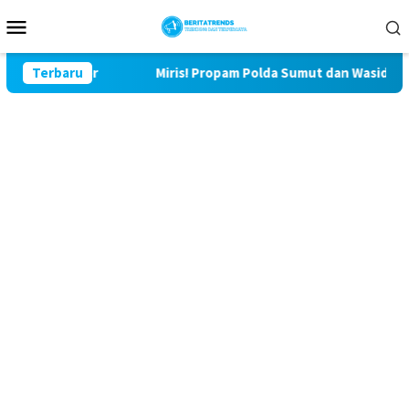
Loncat
Menu
ke
Mobile
konten
u Lor
Terbaru
Miris! Propam Polda Sumut dan Wasidik Ditreskrimu