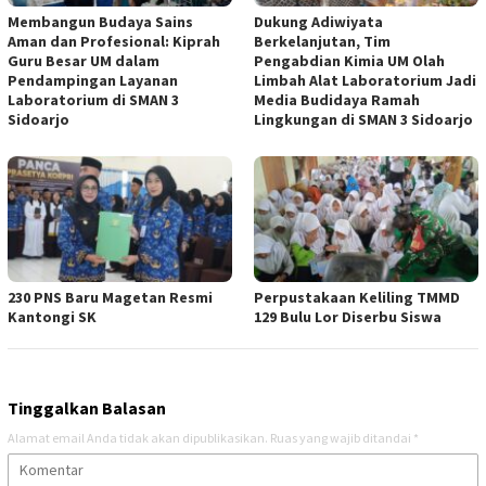
Membangun Budaya Sains
Dukung Adiwiyata
Aman dan Profesional: Kiprah
Berkelanjutan, Tim
Guru Besar UM dalam
Pengabdian Kimia UM Olah
Pendampingan Layanan
Limbah Alat Laboratorium Jadi
Laboratorium di SMAN 3
Media Budidaya Ramah
Sidoarjo
Lingkungan di SMAN 3 Sidoarjo
230 PNS Baru Magetan Resmi
Perpustakaan Keliling TMMD
Kantongi SK
129 Bulu Lor Diserbu Siswa
Tinggalkan Balasan
Alamat email Anda tidak akan dipublikasikan.
Ruas yang wajib ditandai
*