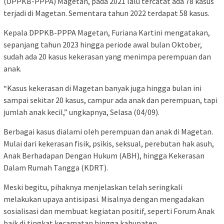
(DPPKB-PPPA) Magetan, pada 2021 lalu tercatat ada 78 kasus
terjadi di Magetan. Sementara tahun 2022 terdapat 58 kasus.
Kepala DPPKB-PPPA Magetan, Furiana Kartini mengatakan,
sepanjang tahun 2023 hingga periode awal bulan Oktober,
sudah ada 20 kasus kekerasan yang menimpa perempuan dan
anak.
“Kasus kekerasan di Magetan banyak juga hingga bulan ini
sampai sekitar 20 kasus, campur ada anak dan perempuan, tapi
jumlah anak kecil,” ungkapnya, Selasa (04/09).
Berbagai kasus dialami oleh perempuan dan anak di Magetan.
Mulai dari kekerasan fisik, psikis, seksual, perebutan hak asuh,
Anak Berhadapan Dengan Hukum (ABH), hingga Kekerasan
Dalam Rumah Tangga (KDRT).
Meski begitu, pihaknya menjelaskan telah seringkali
melakukan upaya antisipasi. Misalnya dengan mengadakan
sosialisasi dan membuat kegiatan positif, seperti Forum Anak
baik di tingkat kecamatan hingga kabupaten.