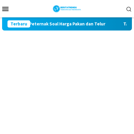
Loncat
Menu
ke
Mobile
konten
uhan Peternak Soal Harga Pakan dan Telur
Terbaru
TAK MAU KAL