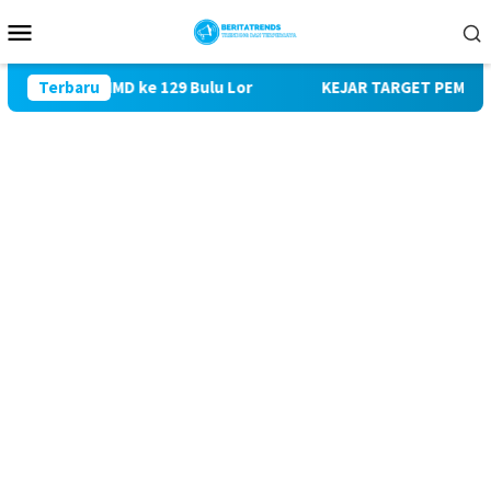
Loncat
Menu
ke
Mobile
konten
ungi TMMD ke 129 Bulu Lor
Terbaru
KEJAR TARGET PEMBANGUNAN S