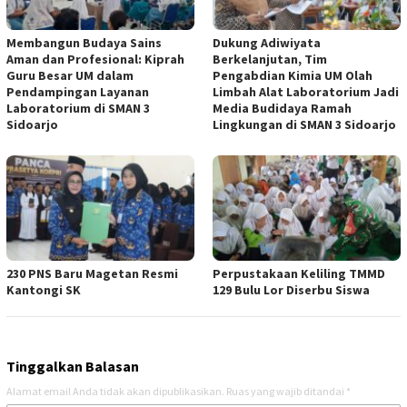
Membangun Budaya Sains
Dukung Adiwiyata
Aman dan Profesional: Kiprah
Berkelanjutan, Tim
Guru Besar UM dalam
Pengabdian Kimia UM Olah
Pendampingan Layanan
Limbah Alat Laboratorium Jadi
Laboratorium di SMAN 3
Media Budidaya Ramah
Sidoarjo
Lingkungan di SMAN 3 Sidoarjo
230 PNS Baru Magetan Resmi
Perpustakaan Keliling TMMD
Kantongi SK
129 Bulu Lor Diserbu Siswa
Tinggalkan Balasan
Alamat email Anda tidak akan dipublikasikan.
Ruas yang wajib ditandai
*