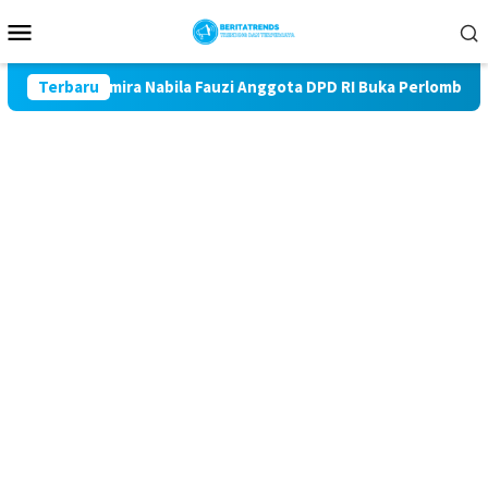
Loncat
Menu
ke
Mobile
konten
dan Almira Nabila Fauzi Anggota DPD RI Buka Perlombaan Suara B
Terbaru