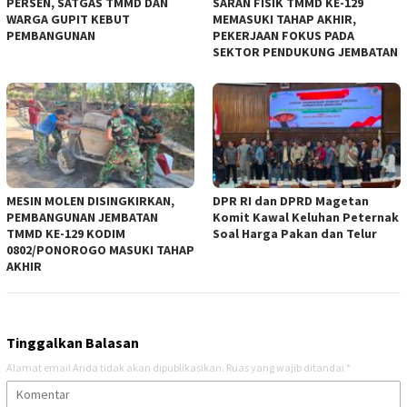
PERSEN, SATGAS TMMD DAN
SARAN FISIK TMMD KE-129
WARGA GUPIT KEBUT
MEMASUKI TAHAP AKHIR,
PEMBANGUNAN
PEKERJAAN FOKUS PADA
SEKTOR PENDUKUNG JEMBATAN
MESIN MOLEN DISINGKIRKAN,
DPR RI dan DPRD Magetan
PEMBANGUNAN JEMBATAN
Komit Kawal Keluhan Peternak
TMMD KE-129 KODIM
Soal Harga Pakan dan Telur
0802/PONOROGO MASUKI TAHAP
AKHIR
Tinggalkan Balasan
Alamat email Anda tidak akan dipublikasikan.
Ruas yang wajib ditandai
*