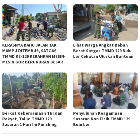
KERASNYA BAHU JALAN TAK
Lihat Warga Angkat Beban
MAMPU DITEMBUS, SATGAS
Berat Satgas TMMD 129 Bulu
TMMD KE-129 KERAHKAN MESIN-
Lor Cekatan Ulurkan Bantuan
MESIN BOR BERUKURAN BESAR
Berkat Kebersamaan TNI dan
Penyuluhan Keagamaan
Rakyat, Talud TMMD 129
Sasaran Non Fisik TMMD 129
Sasaran 1 Hari Ini Finishing
Bulu Lor