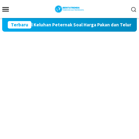
Loncat
Menu
ke
Mobile
konten
t Kawal Keluhan Peternak Soal Harga Pakan dan Telur
Terbaru
TA