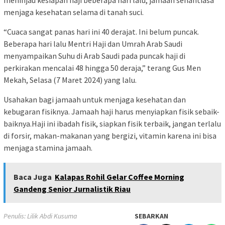
meninjau kesiapan haji beberapa hari lalu, jamaah senantiasa
menjaga kesehatan selama di tanah suci.
“Cuaca sangat panas hari ini 40 derajat. Ini belum puncak.
Beberapa hari lalu Mentri Haji dan Umrah Arab Saudi
menyampaikan Suhu di Arab Saudi pada puncak haji di
perkirakan mencalai 48 hingga 50 deraja,” terang Gus Men
Mekah, Selasa (7 Maret 2024) yang lalu.
Usahakan bagi jamaah untuk menjaga kesehatan dan
kebugaran fisiknya. Jamaah haji harus menyiapkan fisik sebaik-
baiknya.Haji ini ibadah fisik, siapkan fisik terbaik, jangan terlalu
di forsir, makan-makanan yang bergizi, vitamin karena ini bisa
menjaga stamina jamaah.
Baca Juga
Kalapas Rohil Gelar Coffee Morning
Gandeng Senior Jurnalistik Riau
Penulis: Lilik Abdi Kusuma
SEBARKAN