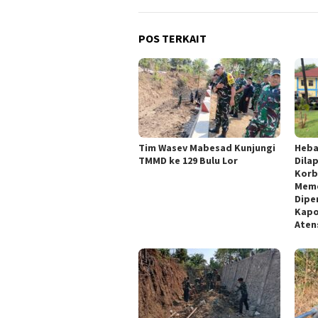
POS TERKAIT
Tim Wasev Mabesad Kunjungi
Heba
TMMD ke 129 Bulu Lor
Dila
Korb
Meme
Dipe
Kapo
Aten