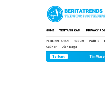
Loncat
ke
konten
HOME
TENTANG KAMI
PRIVACY POL
PEMERINTAHAN
Hukum
Politik
Kuliner
Olah Raga
Terbaru
Tim Wasev Mabesad Kunjun