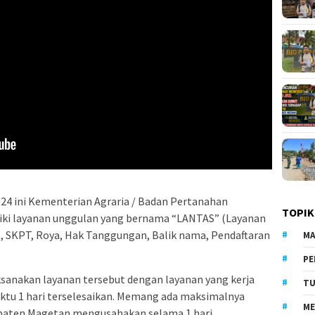
24 ini Kementerian Agraria / Badan Pertanahan
TOPIK
ki layanan unggulan yang bernama “LANTAS” (Layanan
kat, SKPT, Roya, Hak Tanggungan, Balik nama, Pendaftaran
MA
PE
nakan layanan tersebut dengan layanan yang kerja
TU
tu 1 hari terselesaikan. Memang ada maksimalnya
ME
paten Magetan mengusahakan selama 1 hari