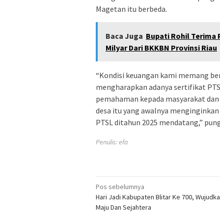
Magetan itu berbeda.
Baca Juga
Bupati Rohil Terima 
Milyar Dari BKKBN Provinsi Riau
“Kondisi keuangan kami memang ber
mengharapkan adanya sertifikat PTSL
pemahaman kepada masyarakat dan m
desa itu yang awalnya menginginkan 
PTSL ditahun 2025 mendatang,” pun
Penulis: efa
Navigasi
Pos sebelumnya
Hari Jadi Kabupaten Blitar Ke 700, Wujudk
pos
Maju Dan Sejahtera