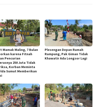
t Mamak Maling, 7 Bulan
Plesengan Depan Rumah
porkan karena Fitnah
Rampung, Pak Giman Tidak
an Pencurian
Khawatir Ada Longsor Lagi
rasnya 250 Juta Tidak
riksa, Korban Meminta
lda Sumut Memberikan
si