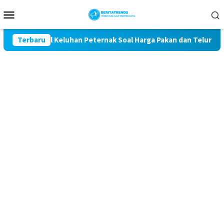
Loncat
Menu
ke
Mobile
konten
t Kawal Keluhan Peternak Soal Harga Pakan dan Telur
Terbaru
TA