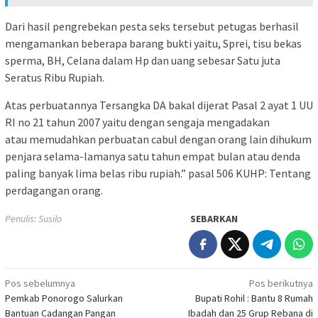
Dari hasil pengrebekan pesta seks tersebut petugas berhasil
mengamankan beberapa barang bukti yaitu, Sprei, tisu bekas
sperma, BH, Celana dalam Hp dan uang sebesar Satu juta
Seratus Ribu Rupiah.
Atas perbuatannya Tersangka DA bakal dijerat Pasal 2 ayat 1 UU
RI no 21 tahun 2007 yaitu dengan sengaja mengadakan
atau memudahkan perbuatan cabul dengan orang lain dihukum
penjara selama-lamanya satu tahun empat bulan atau denda
paling banyak lima belas ribu rupiah.” pasal 506 KUHP: Tentang
perdagangan orang.
Penulis: Susilo
SEBARKAN
Navigasi
Pos sebelumnya
Pos berikutnya
Pemkab Ponorogo Salurkan
Bupati Rohil : Bantu 8 Rumah
pos
Bantuan Cadangan Pangan
Ibadah dan 25 Grup Rebana di