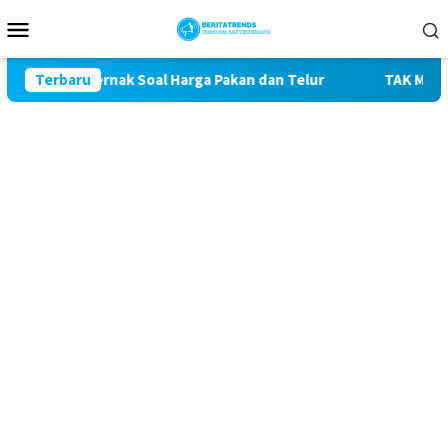
Loncat
Menu
ke
Mobile
konten
Peternak Soal Harga Pakan dan Telur
Terbaru
TAK MAU KALAH DE