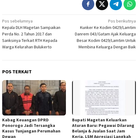
Navigasi
Pos sebelumnya
Pos berikutnya
Kepala DLH Magetan Sampaikan
Kunker Ke Kodim 0429/Lamtim
pos
Perda No. 2 Tahun 2017 dan
Danrem 043/Gatam Ajak Keluarga
Sanksinya Terkait RTH Kepada
Besar Kodim 0429/Lamtim Untuk
Warga Kelurahan Bulukerto
Membina Keluarga Dengan Baik
POS TERKAIT
Kabag Keuangan DPRD
Bupati Magetan Keluarkan
Ponorogo Jadi Tersangka
Aturan Baru: Pegawai Dilarang
Kasus Tunjangan Perumahan
Belanja & Jualan Saat Jam
Dewan
Kerja, LSM Apresiasi Langkah