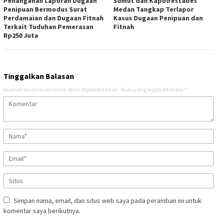
Penanganan Laporan Dugaan
Sumut dan Kapolrestabes
Penipuan Bermodus Surat
Medan Tangkap Terlapor
Perdamaian dan Dugaan Fitnah
Kasus Dugaan Penipuan dan
Terkait Tuduhan Pemerasan
Fitnah
Rp250 Juta
Tinggalkan Balasan
Alamat email Anda tidak akan dipublikasikan.
Ruas yang wajib ditandai
*
Simpan nama, email, dan situs web saya pada peramban ini untuk
komentar saya berikutnya.