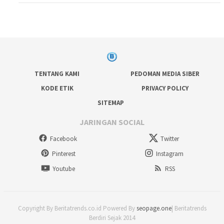
TENTANG KAMI
PEDOMAN MEDIA SIBER
KODE ETIK
PRIVACY POLICY
SITEMAP
JARINGAN SOCIAL
Facebook
Twitter
Pinterest
Instagram
Youtube
RSS
Copyright By Beritatrends.co.id Powered By
seopage.one
| Beritatrends
Berdiri Sejak 2014