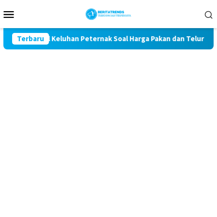
Loncat
Menu
ke
Mobile
konten
Kawal Keluhan Peternak Soal Harga Pakan dan Telur
Terbaru
TAK