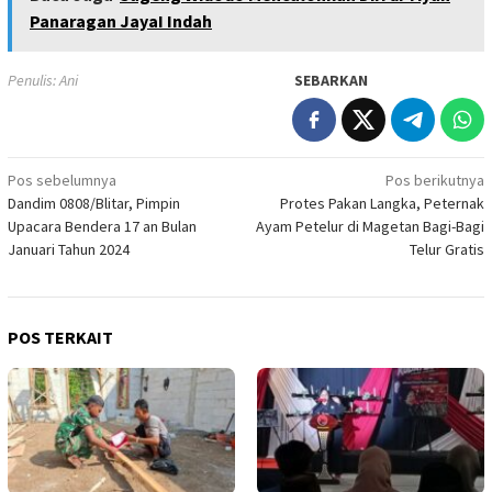
Panaragan JayaI Indah
Penulis: Ani
SEBARKAN
Navigasi
Pos sebelumnya
Pos berikutnya
Dandim 0808/Blitar, Pimpin
Protes Pakan Langka, Peternak
pos
Upacara Bendera 17 an Bulan
Ayam Petelur di Magetan Bagi-Bagi
Januari Tahun 2024
Telur Gratis
POS TERKAIT