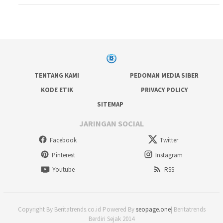
TENTANG KAMI
PEDOMAN MEDIA SIBER
KODE ETIK
PRIVACY POLICY
SITEMAP
JARINGAN SOCIAL
Facebook
Twitter
Pinterest
Instagram
Youtube
RSS
Copyright By Beritatrends.co.id Powered By
seopage.one
| Beritatrends
Berdiri Sejak 2014