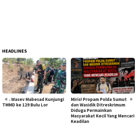
HEADLINES
«
»
ad Kunjungi
Miris! Propam Polda Sumut
Hebat Mamak Mali
 Lor
dan Wasidik Ditreskrimum
Dilaporkan karen
Diduga Permainkan
Korban Pencuria
Masyarakat Kecil Yang Mencari
Memerasnya 250 
Keadilan
Diperiksa, Korba
Kapolda Sumut M
Atensi