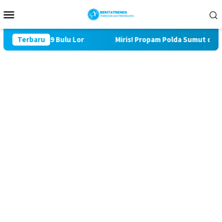
Loncat
Menu
ke
Mobile
konten
TMMD ke 129 Bulu Lor
Terbaru
Miris! Propam Polda Sumut dan Wa