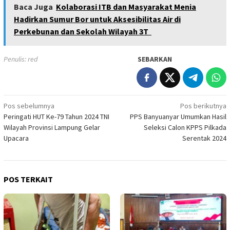
Baca Juga
Kolaborasi ITB dan Masyarakat Menia
Hadirkan Sumur Bor untuk Aksesibilitas Air di
Perkebunan dan Sekolah Wilayah 3T
Penulis: red
SEBARKAN
Navigasi
Pos sebelumnya
Pos berikutnya
Peringati HUT Ke-79 Tahun 2024 TNI
PPS Banyuanyar Umumkan Hasil
pos
Wilayah Provinsi Lampung Gelar
Seleksi Calon KPPS Pilkada
Upacara
Serentak 2024
POS TERKAIT