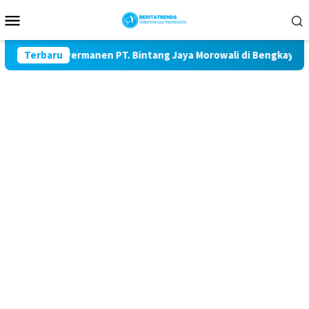
Loncat
Menu
ke
Mobile
konten
Cacat Permanen PT. Bintang Jaya Morowali di Bengkayang Abaik
Terbaru