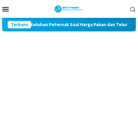
Loncat
Menu
ke
Mobile
konten
awal Keluhan Peternak Soal Harga Pakan dan Telur
Terbaru
TAK 