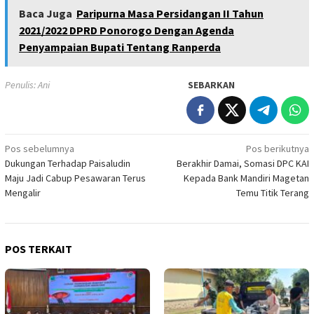
Baca Juga
Paripurna Masa Persidangan II Tahun
2021/2022 DPRD Ponorogo Dengan Agenda
Penyampaian Bupati Tentang Ranperda
Penulis: Ani
SEBARKAN
Navigasi
Pos sebelumnya
Pos berikutnya
Dukungan Terhadap Paisaludin
Berakhir Damai, Somasi DPC KAI
pos
Maju Jadi Cabup Pesawaran Terus
Kepada Bank Mandiri Magetan
Mengalir
Temu Titik Terang
POS TERKAIT