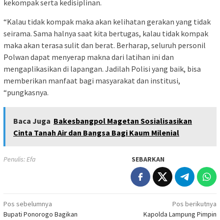
kekompak serta kedisiplinan.
“Kalau tidak kompak maka akan kelihatan gerakan yang tidak
seirama. Sama halnya saat kita bertugas, kalau tidak kompak
maka akan terasa sulit dan berat. Berharap, seluruh personil
Polwan dapat menyerap makna dari latihan ini dan
mengaplikasikan di lapangan. Jadilah Polisi yang baik, bisa
memberikan manfaat bagi masyarakat dan institusi,
“pungkasnya.
Baca Juga
Bakesbangpol Magetan Sosialisasikan
Cinta Tanah Air dan Bangsa Bagi Kaum Milenial
Penulis: Efa
SEBARKAN
Navigasi
Pos sebelumnya
Pos berikutnya
Bupati Ponorogo Bagikan
Kapolda Lampung Pimpin
pos