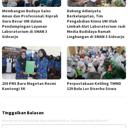
Membangun Budaya Sains
Dukung Adiwiyata
Aman dan Profesional: Kiprah
Berkelanjutan, Tim
Guru Besar UM dalam
Pengabdian Kimia UM Olah
Pendampingan Layanan
Limbah Alat Laboratorium Jadi
Laboratorium di SMAN 3
Media Budidaya Ramah
Sidoarjo
Lingkungan di SMAN 3 Sidoarjo
230 PNS Baru Magetan Resmi
Perpustakaan Keliling TMMD
Kantongi SK
129 Bulu Lor Diserbu Siswa
Tinggalkan Balasan
Alamat email Anda tidak akan dipublikasikan.
Ruas yang wajib ditandai
*