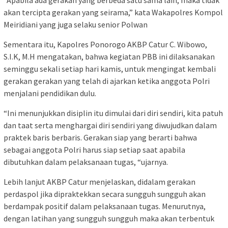
“Apabila ada gerakan yang berbeda satu sama lain, maka tidak
akan tercipta gerakan yang seirama,” kata Wakapolres Kompol
Meiridiani yang juga selaku senior Polwan
Sementara itu, Kapolres Ponorogo AKBP Catur C. Wibowo,
S.I.K, M.H mengatakan, bahwa kegiatan PBB ini dilaksanakan
seminggu sekali setiap hari kamis, untuk mengingat kembali
gerakan gerakan yang telah di ajarkan ketika anggota Polri
menjalani pendidikan dulu.
“Ini menunjukkan disiplin itu dimulai dari diri sendiri, kita patuh
dan taat serta menghargai diri sendiri yang diwujudkan dalam
praktek baris berbaris. Gerakan siap yang berarti bahwa
sebagai anggota Polri harus siap setiap saat apabila
dibutuhkan dalam pelaksanaan tugas, “ujarnya.
Lebih lanjut AKBP Catur menjelaskan, didalam gerakan
perdaspol jika dipraktekkan secara sungguh sungguh akan
berdampak positif dalam pelaksanaan tugas. Menurutnya,
dengan latihan yang sungguh sungguh maka akan terbentuk