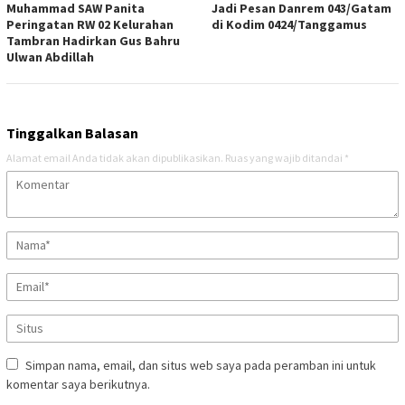
Muhammad SAW Panita
Jadi Pesan Danrem 043/Gatam
Peringatan RW 02 Kelurahan
di Kodim 0424/Tanggamus
Tambran Hadirkan Gus Bahru
Ulwan Abdillah
Tinggalkan Balasan
Alamat email Anda tidak akan dipublikasikan.
Ruas yang wajib ditandai
*
Simpan nama, email, dan situs web saya pada peramban ini untuk
komentar saya berikutnya.