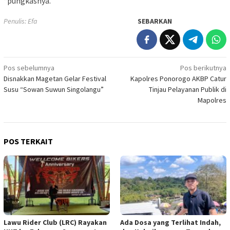
“pungkasnya.
Penulis: Efa
SEBARKAN
Navigasi
Pos sebelumnya
Pos berikutnya
Disnakkan Magetan Gelar Festival
Kapolres Ponorogo AKBP Catur
pos
Susu “Sowan Suwun Singolangu”
Tinjau Pelayanan Publik di
Mapolres
POS TERKAIT
Lawu Rider Club (LRC) Rayakan
Ada Dosa yang Terlihat Indah,