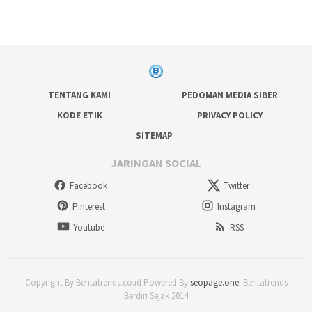
TENTANG KAMI
PEDOMAN MEDIA SIBER
KODE ETIK
PRIVACY POLICY
SITEMAP
JARINGAN SOCIAL
Facebook
Twitter
Pinterest
Instagram
Youtube
RSS
Copyright By Beritatrends.co.id Powered By
seopage.one
| Beritatrends
Berdiri Sejak 2014