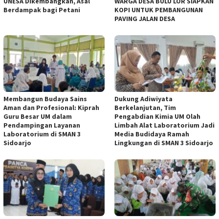
UNESA Dikembangkan, Asal
WARGA DESA BULU LOR SIAPKAN
Berdampak bagi Petani
KOPI UNTUK PEMBANGUNAN
PAVING JALAN DESA
Membangun Budaya Sains
Dukung Adiwiyata
Aman dan Profesional: Kiprah
Berkelanjutan, Tim
Guru Besar UM dalam
Pengabdian Kimia UM Olah
Pendampingan Layanan
Limbah Alat Laboratorium Jadi
Laboratorium di SMAN 3
Media Budidaya Ramah
Sidoarjo
Lingkungan di SMAN 3 Sidoarjo