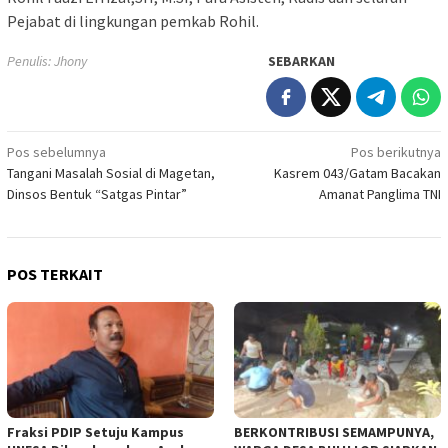
Pejabat di lingkungan pemkab Rohil.
Penulis: Jhony
SEBARKAN
Navigasi
Pos sebelumnya
Pos berikutnya
Tangani Masalah Sosial di Magetan,
Kasrem 043/Gatam Bacakan
pos
Dinsos Bentuk “Satgas Pintar”
Amanat Panglima TNI
POS TERKAIT
Fraksi PDIP Setuju Kampus
BERKONTRIBUSI SEMAMPUNYA,