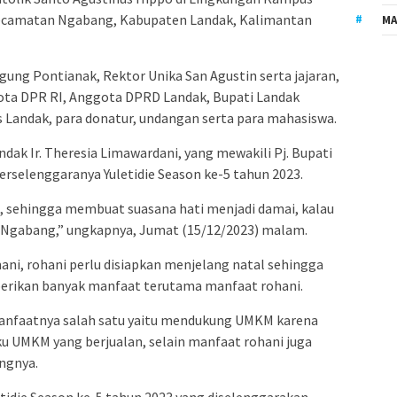
 Kecamatan Ngabang, Kabupaten Landak, Kalimantan
MA
ung Pontianak, Rektor Unika San Agustin serta jajaran,
ota DPR RI, Anggota DPRD Landak, Bupati Landak
s Landak, para donatur, undangan serta para mahasiswa.
dak Ir. Theresia Limawardani, yang mewakili Pj. Bupati
rselenggaranya Yuletidie Season ke-5 tahun 2023.
 sehingga membuat suasana hati menjadi damai, kalau
 di Ngabang,” ungkapnya, Jumat (15/12/2023) malam.
smani, rohani perlu disiapkan menjelang natal sehingga
mberikan banyak manfaat terutama manfaat rohani.
manfaatnya salah satu yaitu mendukung UMKM karena
aku UMKM yang berjualan, selain manfaat rohani juga
ngnya.