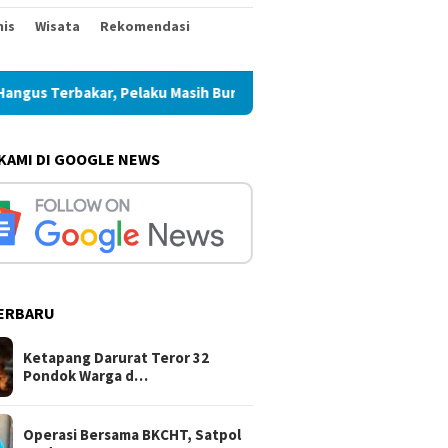
nis
Wisata
Rekomendasi
kar, Pelaku Masih Buron
Operasi Bersama BKCHT, Satpol 
 KAMI DI GOOGLE NEWS
ERBARU
Ketapang Darurat Teror 32
Pondok Warga d…
Operasi Bersama BKCHT, Satpol