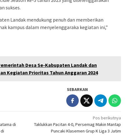
etidie Season ke-5 tahun 2023 yang diselenggarakan
an sukses.
aten Landak mendukung penuh dan memberikan
pihak kampus dalam menyelenggaraka kegiatan ini,”
emerintah Desa Se-Kabupaten Landak dan
aan Kegiatan Prioritas Tahun Anggaran 2024
SEBARKAN
Pos berikutnya
atama di
Taklukkan Pacitan 4-0, Persemag Makin Mantap
 di
Puncaki Klasemen Grup K Liga 3 Jatim