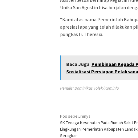
Asisten Setda berharap kegiatan Yul
Unika San Agustin bisa berjalan deng
“Kami atas nama Pemerintah Kabup
apresiasi apa yang telah dilakukan 
pungkas Ir. Theresia.
Baca Juga
Pembinaan Kepada P
Sosialisasi Persiapan Pelaksan
Penulis: Dominikus Tolek/Kominfo
Navigasi
Pos sebelumnya
SK Tenaga Kesehatan Pada Rumah Sakit Pr
pos
Lingkungan Pemerintah Kabupaten Landak
Seragkan