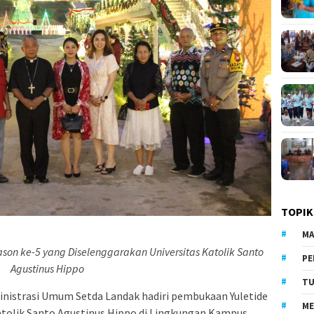
TOPIK
MA
on ke-5 yang Diselenggarakan Universitas Katolik Santo
PE
Agustinus Hippo
TU
inistrasi Umum Setda Landak hadiri pembukaan Yuletide
ME
atolik Santo Agustinus Hippo di Lingkungan Kampus