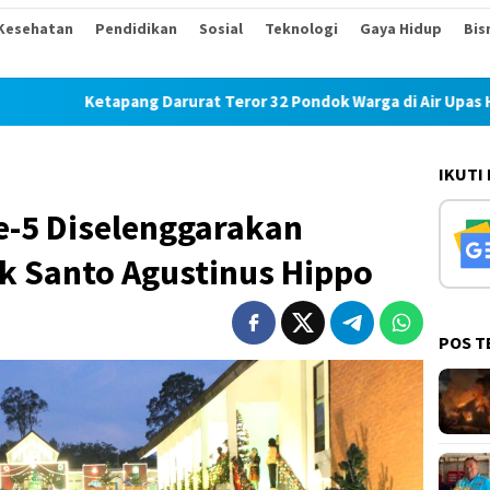
Kesehatan
Pendidikan
Sosial
Teknologi
Gaya Hidup
Bis
tapang Darurat Teror 32 Pondok Warga di Air Upas Hangus Terba
IKUTI
e-5 Diselenggarakan
ik Santo Agustinus Hippo
POS T