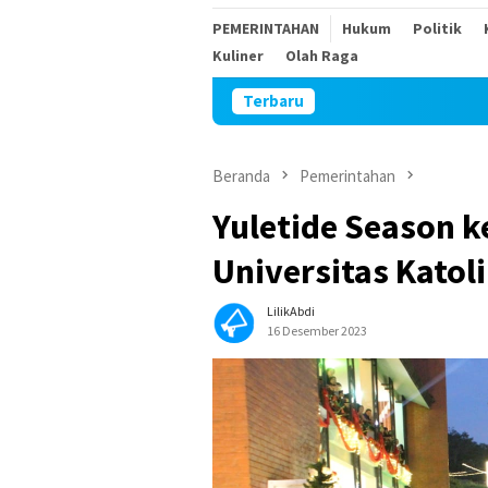
PEMERINTAHAN
Hukum
Politik
Kuliner
Olah Raga
Terbaru
Ke
Beranda
Pemerintahan
Yuletide Season k
Universitas Katol
LilikAbdi
16 Desember 2023