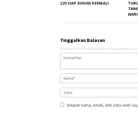
129 SIAP DIHUNI KEMBALI
TURU
TMM
WAR
Tinggalkan Balasan
Alamat email Anda tidak akan dipublikasikan.
Ru
Simpan nama, email, dan situs web say