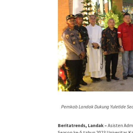
Pemkab Landak Dukung Yuletide Seas
Beritatrends, Landak –
Asisten Adm
Season ke-5 tahun 2023 Univeritas K