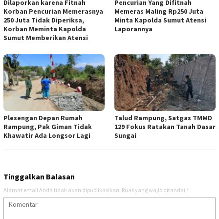
Dilaporkan karena Fitnah
Pencurian Yang Difitnah
Korban Pencurian Memerasnya
Memeras Maling Rp250 Juta
250 Juta Tidak Diperiksa,
Minta Kapolda Sumut Atensi
Korban Meminta Kapolda
Laporannya
Sumut Memberikan Atensi
Plesengan Depan Rumah
Talud Rampung, Satgas TMMD
Rampung, Pak Giman Tidak
129 Fokus Ratakan Tanah Dasar
Khawatir Ada Longsor Lagi
Sungai
Tinggalkan Balasan
Alamat email Anda tidak akan dipublikasikan.
Ruas yang wajib ditandai
*