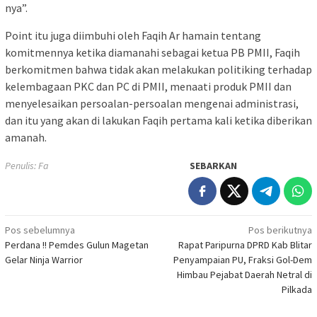
nya”.
Point itu juga diimbuhi oleh Faqih Ar hamain tentang
komitmennya ketika diamanahi sebagai ketua PB PMII, Faqih
berkomitmen bahwa tidak akan melakukan politiking terhadap
kelembagaan PKC dan PC di PMII, menaati produk PMII dan
menyelesaikan persoalan-persoalan mengenai administrasi,
dan itu yang akan di lakukan Faqih pertama kali ketika diberikan
amanah.
Penulis: Fa
SEBARKAN
Navigasi
Pos sebelumnya
Pos berikutnya
Perdana !! Pemdes Gulun Magetan
Rapat Paripurna DPRD Kab Blitar
pos
Gelar Ninja Warrior
Penyampaian PU, Fraksi Gol-Dem
Himbau Pejabat Daerah Netral di
Pilkada