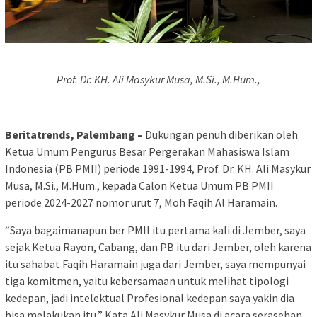
Prof. Dr. KH. Ali Masykur Musa, M.Si., M.Hum.,
Beritatrends, Palembang –
Dukungan penuh diberikan oleh
Ketua Umum Pengurus Besar Pergerakan Mahasiswa Islam
Indonesia (PB PMII) periode 1991-1994, Prof. Dr. KH. Ali Masykur
Musa, M.Si., M.Hum., kepada Calon Ketua Umum PB PMII
periode 2024-2027 nomor urut 7, Moh Faqih Al Haramain.
“Saya bagaimanapun ber PMII itu pertama kali di Jember, saya
sejak Ketua Rayon, Cabang, dan PB itu dari Jember, oleh karena
itu sahabat Faqih Haramain juga dari Jember, saya mempunyai
tiga komitmen, yaitu kebersamaan untuk melihat tipologi
kedepan, jadi intelektual Profesional kedepan saya yakin dia
bisa melakukan itu,” Kata Ali Masykur Musa di acara serasehan