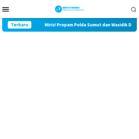
Loncat
Menu
ke
Mobile
konten
or
Terbaru
Miris! Propam Polda Sumut dan Wasidik Ditreskrimum 