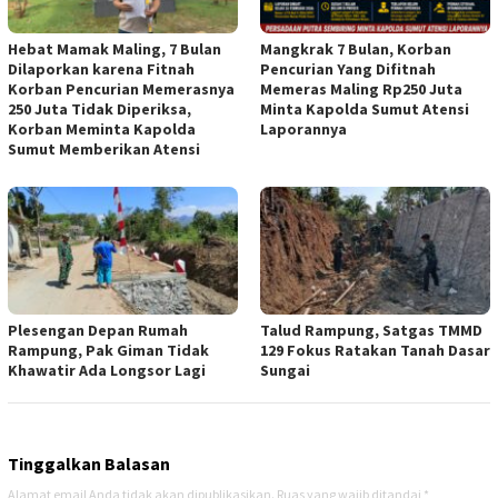
Hebat Mamak Maling, 7 Bulan
Mangkrak 7 Bulan, Korban
Dilaporkan karena Fitnah
Pencurian Yang Difitnah
Korban Pencurian Memerasnya
Memeras Maling Rp250 Juta
250 Juta Tidak Diperiksa,
Minta Kapolda Sumut Atensi
Korban Meminta Kapolda
Laporannya
Sumut Memberikan Atensi
Plesengan Depan Rumah
Talud Rampung, Satgas TMMD
Rampung, Pak Giman Tidak
129 Fokus Ratakan Tanah Dasar
Khawatir Ada Longsor Lagi
Sungai
Tinggalkan Balasan
Alamat email Anda tidak akan dipublikasikan.
Ruas yang wajib ditandai
*