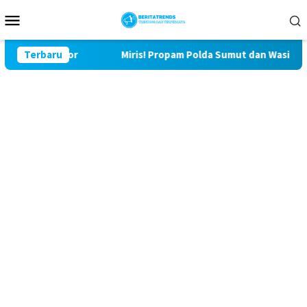
Loncat
Menu
ke
Mobile
konten
Bulu Lor
Terbaru
Miris! Propam Polda Sumut dan Wasidik Ditresk