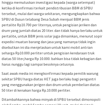
hingga memutuskan investigasi kepada (warga setempat)
ketika di konfirmasi terkait pendistribusian BBM di SPBU
tersebut, mulai dari warga sekitaran, mengungkapkan bahwa
SPBU di Dusun telabang Desa Subah menjual BBM jenis
pertalite Rp10.700 per liternya, untuk pengisian jeriken dan
drum yang jumlah diatas 20 liter. dan tidak hanya berlaku untuk
pertalite, untuk BBM jenis solar juga dimainkan, menurut sopir
expedisi muatan barang dan jasa yang namanya tidak ingin
disebutkan ini dia menjelaskan untuk kami mobil antrian
seharga Rp10.000 perliter untuk pengisian kendaraan truk
diatas 50 liter,harga Rp 10.000. bahkan bisa tidak kebagian dan
harus nunggu lagi sampai besoknya cetusnya.
Saat awak media ini mengkonfirmasi kepada pemilik warung
sekitar SPBU harga diatas HET juga berlaku bagi pengantri
yang menggunakan jerigen dan drum untuk pembelian diatas
50 liter di kenakan harga Rp.10.000 perliter.
Ditambahkannya bahwa minyak di SPBU tersebut dimonopoli
oleh Sambo, mobil Sambo sampai 10 unit, mulai dari truk