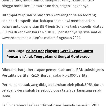
hingga mobil kecil, bawa drum dan jerigen ungkapnya.
Ditempat terpisah berdasarkan keterangan salah seorang
sopir dari ekspedisi dari kabupaten melawi membenarkan
bahwa untuk pengisian BBM jenis Solar ke truk ekspedisi diatas
50 liter di kenakan harga Rp.10.000 perliter nya ujarnya saat di
wawancarai media Jum’at malam 2 Agustus 2024.
Baca Juga
Polres Bengkayang Gerak Cepat Bantu
Pencarian Anak Tenggelam di Sungai Monterado
Diketahui harga ketetapan pemerintah untuk BBM subsidi jenis
Pertalite perliter Rp10 ribu dan solar Rp 6.800 perliter.
Permainan busuk yang diduga dilakukan oleh pihak SPBU dusun
telabang desa subah tersebut diduga telah berlangsung sejak
lama.
Lebih parahnya lagi saat dikonfirmasi kepada menejer SPBU