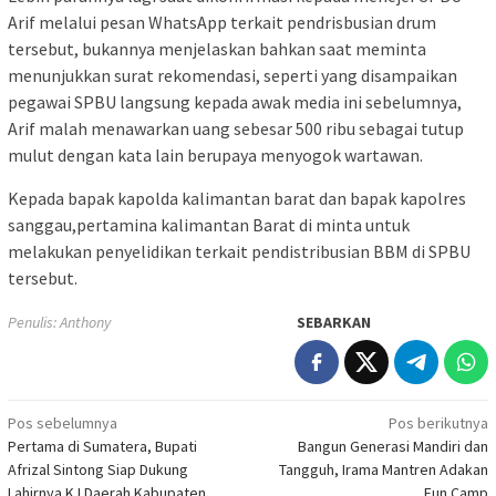
Arif melalui pesan WhatsApp terkait pendrisbusian drum
tersebut, bukannya menjelaskan bahkan saat meminta
menunjukkan surat rekomendasi, seperti yang disampaikan
pegawai SPBU langsung kepada awak media ini sebelumnya,
Arif malah menawarkan uang sebesar 500 ribu sebagai tutup
mulut dengan kata lain berupaya menyogok wartawan.
Kepada bapak kapolda kalimantan barat dan bapak kapolres
sanggau,pertamina kalimantan Barat di minta untuk
melakukan penyelidikan terkait pendistribusian BBM di SPBU
tersebut.
Penulis: Anthony
SEBARKAN
Navigasi
Pos sebelumnya
Pos berikutnya
Pertama di Sumatera, Bupati
Bangun Generasi Mandiri dan
pos
Afrizal Sintong Siap Dukung
Tangguh, Irama Mantren Adakan
Lahirnya K I Daerah Kabupaten
Fun Camp