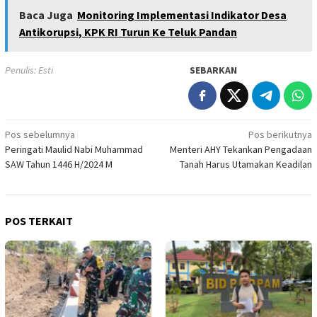
Baca Juga
Monitoring Implementasi Indikator Desa
Antikorupsi, KPK RI Turun Ke Teluk Pandan
Penulis: Esti
SEBARKAN
Navigasi
Pos sebelumnya
Pos berikutnya
Peringati Maulid Nabi Muhammad
Menteri AHY Tekankan Pengadaan
pos
SAW Tahun 1446 H/2024 M
Tanah Harus Utamakan Keadilan
POS TERKAIT