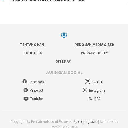
TENTANG KAMI
PEDOMAN MEDIA SIBER
KODE ETIK
PRIVACY POLICY
SITEMAP
JARINGAN SOCIAL
Facebook
Twitter
Pinterest
Instagram
Youtube
RSS
Copyright By Beritatrends.co.id Powered By
seopage.one
| Beritatrends
Berdiri Sejak 2014