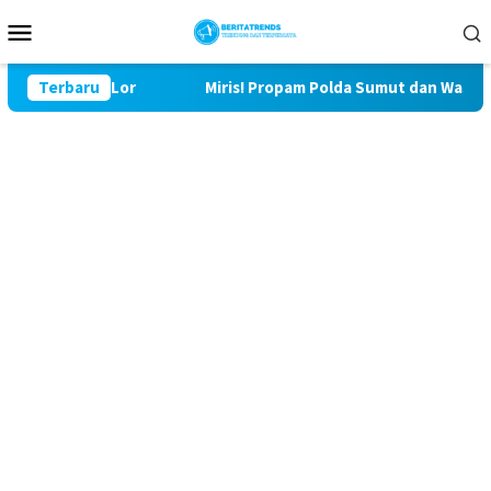
Loncat
Menu
ke
Mobile
konten
 Bulu Lor
Terbaru
Miris! Propam Polda Sumut dan Wasidik Ditres