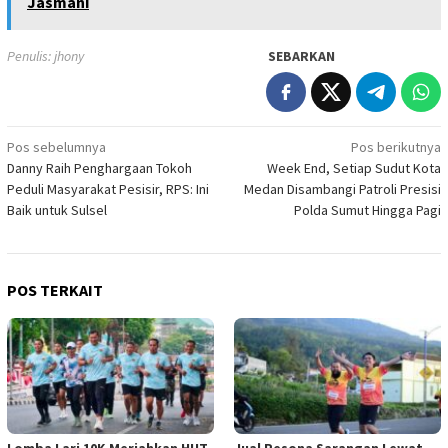
Jasmani
Penulis: jhony
SEBARKAN
Navigasi
Pos sebelumnya
Pos berikutnya
Danny Raih Penghargaan Tokoh
Week End, Setiap Sudut Kota
pos
Peduli Masyarakat Pesisir, RPS: Ini
Medan Disambangi Patroli Presisi
Baik untuk Sulsel
Polda Sumut Hingga Pagi
POS TERKAIT