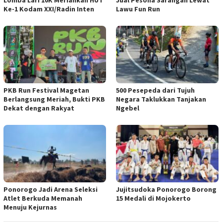
Lomba Lari 10K Meriahkan HUT
Jual Pesona Sarangan Lewat
Ke-1 Kodam XXI/Radin Inten
Lawu Fun Run
PKB Run Festival Magetan
500 Pesepeda dari Tujuh
Berlangsung Meriah, Bukti PKB
Negara Taklukkan Tanjakan
Dekat dengan Rakyat
Ngebel
Ponorogo Jadi Arena Seleksi
Jujitsudoka Ponorogo Borong
Atlet Berkuda Memanah
15 Medali di Mojokerto
Menuju Kejurnas