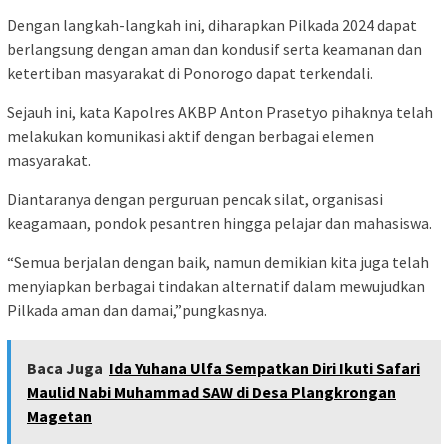
Dengan langkah-langkah ini, diharapkan Pilkada 2024 dapat
berlangsung dengan aman dan kondusif serta keamanan dan
ketertiban masyarakat di Ponorogo dapat terkendali.
Sejauh ini, kata Kapolres AKBP Anton Prasetyo pihaknya telah
melakukan komunikasi aktif dengan berbagai elemen
masyarakat.
Diantaranya dengan perguruan pencak silat, organisasi
keagamaan, pondok pesantren hingga pelajar dan mahasiswa.
“Semua berjalan dengan baik, namun demikian kita juga telah
menyiapkan berbagai tindakan alternatif dalam mewujudkan
Pilkada aman dan damai,”pungkasnya.
Baca Juga
Ida Yuhana Ulfa Sempatkan Diri Ikuti Safari
Maulid Nabi Muhammad SAW di Desa Plangkrongan
Magetan