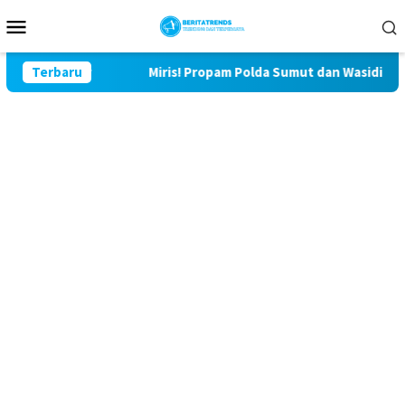
Loncat
Menu
ke
Mobile
konten
lu Lor
Terbaru
Miris! Propam Polda Sumut dan Wasidik Ditreskri