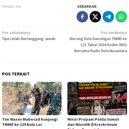
Penulis: efa
SEBARKAN
Navigasi
Pos sebelumnya
Pos berikutnya
Tipe Lelaki Bertanggung Jawab
Bincang Duta Dansatgas TMMD ke
pos
121 Tahun 2024 Kodim 0802
Bersama Radio Duta Nusantara
POS TERKAIT
Tim Wasev Mabesad Kunjungi
Miris! Propam Polda Sumut
TMMD ke 129 Bulu Lor
dan Wasidik Ditreskrimum