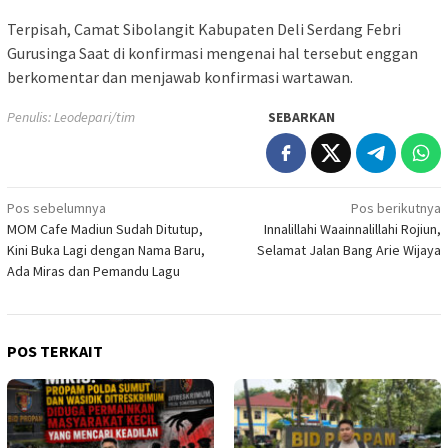
Terpisah, Camat Sibolangit Kabupaten Deli Serdang Febri
Gurusinga Saat di konfirmasi mengenai hal tersebut enggan
berkomentar dan menjawab konfirmasi wartawan.
Penulis: Leodepari/tim
SEBARKAN
Navigasi
Pos sebelumnya
Pos berikutnya
MOM Cafe Madiun Sudah Ditutup,
Innalillahi Waainnalillahi Rojiun,
pos
Kini Buka Lagi dengan Nama Baru,
Selamat Jalan Bang Arie Wijaya
Ada Miras dan Pemandu Lagu
POS TERKAIT