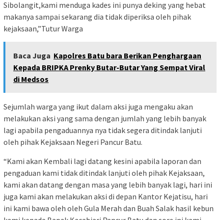
Sibolangit,kami menduga kades ini punya deking yang hebat
makanya sampai sekarang dia tidak diperiksa oleh pihak
kejaksaan,”Tutur Warga
Baca Juga
Kapolres Batu bara Berikan Penghargaan
Kepada BRIPKA Prenky Butar-Butar Yang Sempat Viral
di Medsos
Sejumlah warga yang ikut dalam aksi juga mengaku akan
melakukan aksi yang sama dengan jumlah yang lebih banyak
lagi apabila pengaduannya nya tidak segera ditindak lanjuti
oleh pihak Kejaksaan Negeri Pancur Batu.
“Kami akan Kembali lagi datang kesini apabila laporan dan
pengaduan kami tidak ditindak lanjuti oleh pihak Kejaksaan,
kami akan datang dengan masa yang lebih banyak lagi, hari ini
juga kami akan melakukan aksi di depan Kantor Kejatisu, hari
ini kami bawa oleh oleh Gula Merah dan Buah Salak hasil kebun
kami kepada Bapak Kacabjari Pancur Batu dan sore ini kami