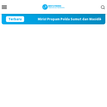
Loncat
Menu
ke
Mobile
konten
 Lor
Terbaru
Miris! Propam Polda Sumut dan Wasidik Ditreskrimum