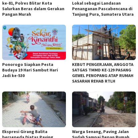
ke-81, Polres Blitar Kota
Lokal sebagai Landasan
Salurkan Beras dalam Gerakan
Penanganan Pascabencana di
Pangan Murah
Tanjung Pura, Sumatera Utara
Ponorogo Siapkan Pesta
KEBUT PENGERJAAN, ANGGOTA
Budaya 19 Hari Sambut Hari
SATGAS TMMD KE-129 PASANG
Jadi ke-530
GEWEL PENOPANG ATAP RUMAH
SASARAN REHAB RTLH
Ekspresi Girang Balita
Warga Senang, Paving Jalan
bersepeda Diatas Paving
Sudah Sampai Depan Rumah