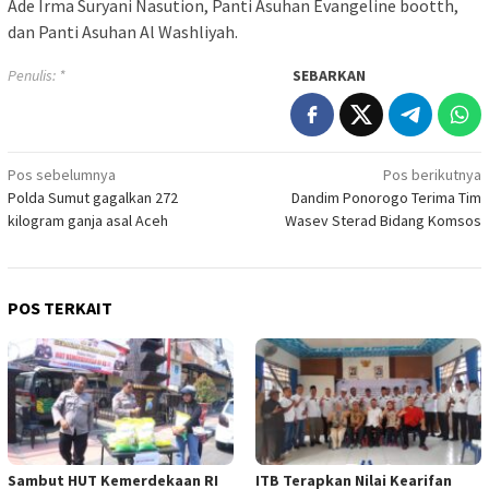
Ade Irma Suryani Nasution, Panti Asuhan Evangeline bootth,
dan Panti Asuhan Al Washliyah.
Penulis: *
SEBARKAN
Navigasi
Pos sebelumnya
Pos berikutnya
Polda Sumut gagalkan 272
Dandim Ponorogo Terima Tim
pos
kilogram ganja asal Aceh
Wasev Sterad Bidang Komsos
POS TERKAIT
Sambut HUT Kemerdekaan RI
ITB Terapkan Nilai Kearifan