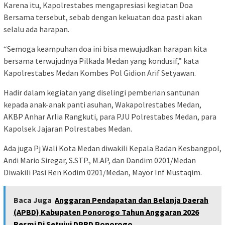
Karena itu, Kapolrestabes mengapresiasi kegiatan Doa
Bersama tersebut, sebab dengan kekuatan doa pasti akan
selalu ada harapan.
“Semoga keampuhan doa ini bisa mewujudkan harapan kita
bersama terwujudnya Pilkada Medan yang kondusif,” kata
Kapolrestabes Medan Kombes Pol Gidion Arif Setyawan.
Hadir dalam kegiatan yang diselingi pemberian santunan
kepada anak-anak panti asuhan, Wakapolrestabes Medan,
AKBP Anhar Arlia Rangkuti, para PJU Polrestabes Medan, para
Kapolsek Jajaran Polrestabes Medan.
Ada juga Pj Wali Kota Medan diwakili Kepala Badan Kesbangpol,
Andi Mario Siregar, S.STP., M.AP, dan Dandim 0201/Medan
Diwakili Pasi Ren Kodim 0201/Medan, Mayor Inf Mustaqim.
Baca Juga
Anggaran Pendapatan dan Belanja Daerah
(APBD) Kabupaten Ponorogo Tahun Anggaran 2026
Resmi Di Setujui DPRD Ponorogo