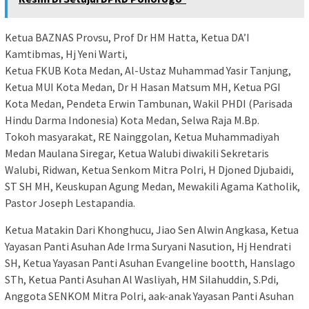
Ketua BAZNAS Provsu, Prof Dr HM Hatta, Ketua DA’I
Kamtibmas, Hj Yeni Warti,
Ketua FKUB Kota Medan, Al-Ustaz Muhammad Yasir Tanjung,
Ketua MUI Kota Medan, Dr H Hasan Matsum MH, Ketua PGI
Kota Medan, Pendeta Erwin Tambunan, Wakil PHDI (Parisada
Hindu Darma Indonesia) Kota Medan, Selwa Raja M.Bp.
Tokoh masyarakat, RE Nainggolan, Ketua Muhammadiyah
Medan Maulana Siregar, Ketua Walubi diwakili Sekretaris
Walubi, Ridwan, Ketua Senkom Mitra Polri, H Djoned Djubaidi,
ST SH MH, Keuskupan Agung Medan, Mewakili Agama Katholik,
Pastor Joseph Lestapandia.
Ketua Matakin Dari Khonghucu, Jiao Sen Alwin Angkasa, Ketua
Yayasan Panti Asuhan Ade Irma Suryani Nasution, Hj Hendrati
SH, Ketua Yayasan Panti Asuhan Evangeline bootth, Hanslago
STh, Ketua Panti Asuhan Al Wasliyah, HM Silahuddin, S.Pdi,
Anggota SENKOM Mitra Polri, aak-anak Yayasan Panti Asuhan