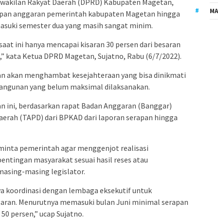
wakilan Rakyat Daerah (DPRD) Kabupaten Magetan,
MA
rapan anggaran pemerintah kabupaten Magetan hingga
asuki semester dua yang masih sangat minim.
at ini hanya mencapai kisaran 30 persen dari besaran
un,” kata Ketua DPRD Magetan, Sujatno, Rabu (6/7/2022).
an akan menghambat kesejahteraan yang bisa dinikmati
bangunan yang belum maksimal dilaksanakan.
ngan ini, berdasarkan rapat Badan Anggaran (Banggar)
erah (TAPD) dari BPKAD dari laporan serapan hingga
inta pemerintah agar menggenjot realisasi
entingan masyarakat sesuai hasil reses atau
masing-masing legislator.
ya koordinasi dengan lembaga eksekutif untuk
aran. Menurutnya memasuki bulan Juni minimal serapan
50 persen,” ucap Sujatno.