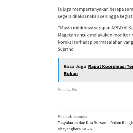
Ia juga mempertanyakan berapa serap
segera dilaksanakan sehingga kegia
“Masih minimnya serapan APBD di 
Magetan untuk melakukan monitori
koreksi terhadap permasalahan yan
Sujatno.
Baca Juga
Rapat Koordinasi Ter
Rokan
Penulis: Efa
Navigasi
Pos sebelumnya
Tasyakuran dan Doa Bersama Dalam Rangk
pos
Bhayangkara Ke-76