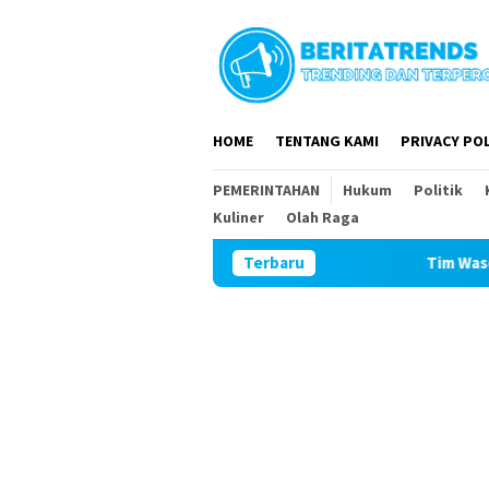
Loncat
ke
konten
HOME
TENTANG KAMI
PRIVACY POL
PEMERINTAHAN
Hukum
Politik
Kuliner
Olah Raga
Terbaru
Tim Wasev Mabesad K