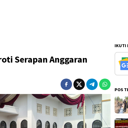
IKUTI
oti Serapan Anggaran
POS T