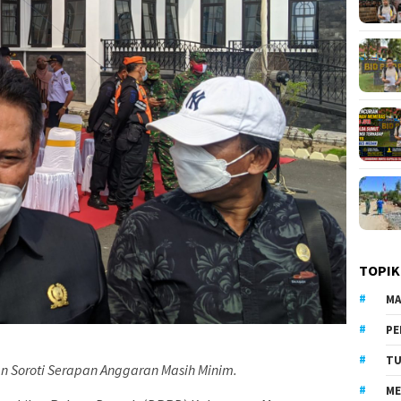
TOPIK
MA
PE
TU
 Soroti Serapan Anggaran Masih Minim.
ME