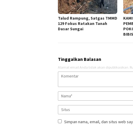
Talud Rampung, Satgas TMMD
KAMI
129 Fokus Ratakan Tanah
PEMB
Dasar Sungai
POKO
BIBI
Tinggalkan Balasan
Alamat email Anda tidak akan dipublikasikan.
Ru
Simpan nama, email, dan situs web say