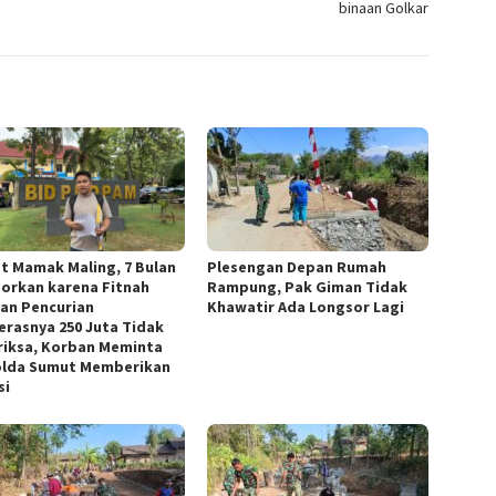
binaan Golkar
t Mamak Maling, 7 Bulan
Plesengan Depan Rumah
porkan karena Fitnah
Rampung, Pak Giman Tidak
an Pencurian
Khawatir Ada Longsor Lagi
rasnya 250 Juta Tidak
riksa, Korban Meminta
lda Sumut Memberikan
si