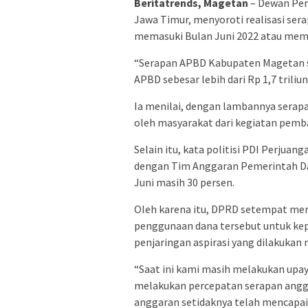
Beritatrends, Magetan
– Dewan Per
Jawa Timur, menyoroti realisasi se
memasuki Bulan Juni 2022 atau mem
“Serapan APBD Kabupaten Magetan sa
APBD sebesar lebih dari Rp 1,7 trili
Ia menilai, dengan lambannya serap
oleh masyarakat dari kegiatan pem
Selain itu, kata politisi PDI Perjua
dengan Tim Anggaran Pemerintah Da
Juni masih 30 persen.
Oleh karena itu, DPRD setempat mem
penggunaan dana tersebut untuk kep
penjaringan aspirasi yang dilakukan 
“Saat ini kami masih melakukan upa
melakukan percepatan serapan angg
anggaran setidaknya telah mencapai 