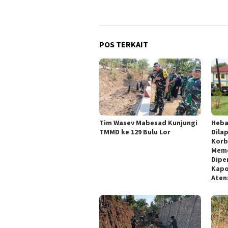
POS TERKAIT
Tim Wasev Mabesad Kunjungi
Heba
TMMD ke 129 Bulu Lor
Dila
Korb
Meme
Dipe
Kapo
Aten