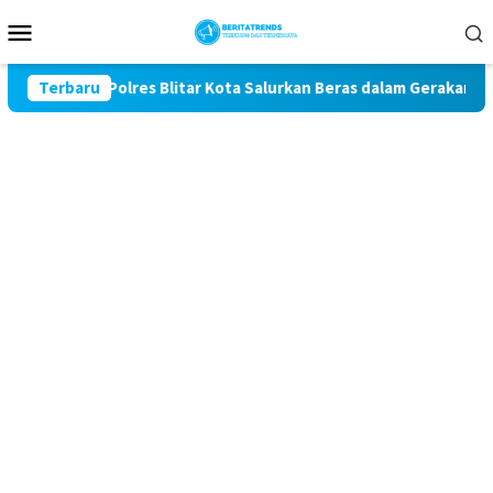
Loncat
Menu
ke
Mobile
konten
-81, Polres Blitar Kota Salurkan Beras dalam Gerakan Pangan M
Terbaru