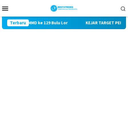
Loncat
Menu
ke
Mobile
konten
jungi TMMD ke 129 Bulu Lor
Terbaru
KEJAR TARGET PEMBANGUNAN 