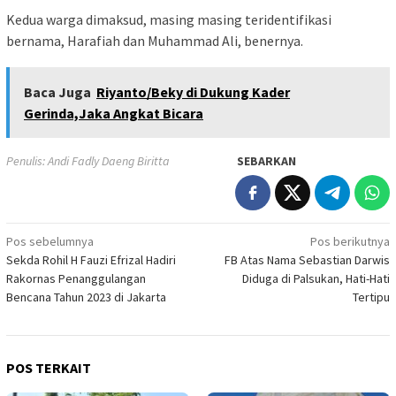
Kedua warga dimaksud, masing masing teridentifikasi
bernama, Harafiah dan Muhammad Ali, benernya.
Baca Juga
Riyanto/Beky di Dukung Kader
Gerinda,Jaka Angkat Bicara
Penulis: Andi Fadly Daeng Biritta
SEBARKAN
Navigasi
Pos sebelumnya
Pos berikutnya
Sekda Rohil H Fauzi Efrizal Hadiri
FB Atas Nama Sebastian Darwis
pos
Rakornas Penanggulangan
Diduga di Palsukan, Hati-Hati
Bencana Tahun 2023 di Jakarta
Tertipu
POS TERKAIT