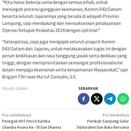
“Kita harus bekerja sama dengan semua pihak, untuk
mencegah potensi gangguan keamanan, Korem 043/Gatam
beserta seluruh Jajarannya yang berada di wilayah Provinsi
Lampung, siap mendukung dan mensukseskan pelaksanaan
Operasi Ketupat Krakatau 2024 dengan optimal.“
“Selanjutnya, saya juga mengajak seluruh prajurit Korem
043/Gatam dan Jajaran, untuk melaksanakan tugas ini dengan
penuh keikhlasan dan rasa tanggung jawab serta dedikasi yang
tinggi, dengan memprioritaskan semangat profesionalisme
dalam menjaga keamanan serta kenyamanan Masyarakat,” ujar
Brigjen TNI Iwan Ma’ruf Zainudin, S.E.
Penulis: Cikhan
SEBARKAN
Navigasi
Pos sebelumnya
Pos berikutnya
Peringati HUT Persit Kartika
Pemkab Sampang Gelar
pos
Chandra Kirana Ke -78 Dan Dharma
Silaturahmi Dan Buka Bersama