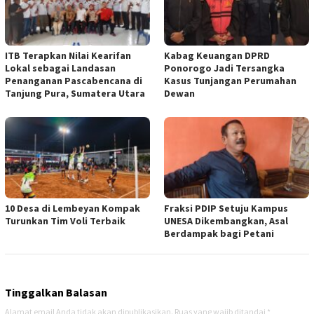
ITB Terapkan Nilai Kearifan
Kabag Keuangan DPRD
Lokal sebagai Landasan
Ponorogo Jadi Tersangka
Penanganan Pascabencana di
Kasus Tunjangan Perumahan
Tanjung Pura, Sumatera Utara
Dewan
10 Desa di Lembeyan Kompak
Fraksi PDIP Setuju Kampus
Turunkan Tim Voli Terbaik
UNESA Dikembangkan, Asal
Berdampak bagi Petani
Tinggalkan Balasan
Alamat email Anda tidak akan dipublikasikan.
Ruas yang wajib ditandai
*