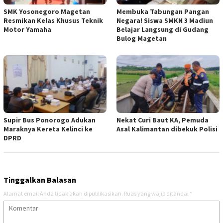
SMK Yosonegoro Magetan
Membuka Tabungan Pangan
Resmikan Kelas Khusus Teknik
Negara! Siswa SMKN 3 Madiun
Motor Yamaha
Belajar Langsung di Gudang
Bulog Magetan
Supir Bus Ponorogo Adukan
Nekat Curi Baut KA, Pemuda
Maraknya Kereta Kelinci ke
Asal Kalimantan dibekuk Polisi
DPRD
Tinggalkan Balasan
Alamat email Anda tidak akan dipublikasikan.
Ruas yang wajib ditandai
*