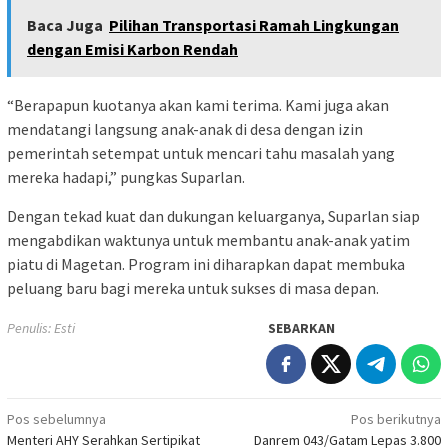
Baca Juga
Pilihan Transportasi Ramah Lingkungan
dengan Emisi Karbon Rendah
“Berapapun kuotanya akan kami terima. Kami juga akan
mendatangi langsung anak-anak di desa dengan izin
pemerintah setempat untuk mencari tahu masalah yang
mereka hadapi,” pungkas Suparlan.
Dengan tekad kuat dan dukungan keluarganya, Suparlan siap
mengabdikan waktunya untuk membantu anak-anak yatim
piatu di Magetan. Program ini diharapkan dapat membuka
peluang baru bagi mereka untuk sukses di masa depan.
Penulis: Esti
SEBARKAN
Navigasi
Pos sebelumnya
Pos berikutnya
Menteri AHY Serahkan Sertipikat
Danrem 043/Gatam Lepas 3.800