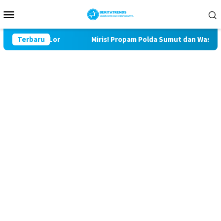
Loncat
Menu
ke
Mobile
konten
 Bulu Lor
Terbaru
Miris! Propam Polda Sumut dan Wasidik Ditresk