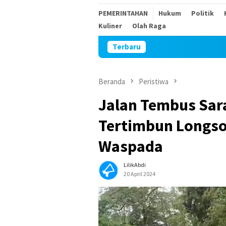
PEMERINTAHAN
Hukum
Politik
Kuliner
Olah Raga
Terbaru
Sambut H
Beranda
Peristiwa
Jalan Tembus Sa
Tertimbun Longso
Waspada
LilikAbdi
20 April 2024