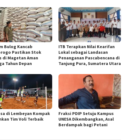
m Bulog Kancab
ITB Terapkan Nilai Kearifan
rogo Pastikan Stok
Lokal sebagai Landasan
s di Magetan Aman
Penanganan Pascabencana di
ga Tahun Depan
Tanjung Pura, Sumatera Utara
esa di Lembeyan Kompak
Fraksi PDIP Setuju Kampus
nkan Tim Voli Terbaik
UNESA Dikembangkan, Asal
Berdampak bagi Petani