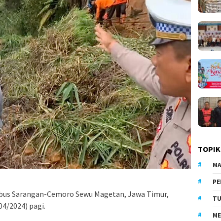
TOPIK
MA
PE
bus Sarangan-Cemoro Sewu Magetan, Jawa Timur,
TU
04/2024) pagi.
ME