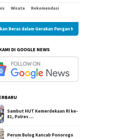
nis
Wisata
Rekomendasi
lam Gerakan Pangan Murah
Perum Bulog Kancab Ponorogo 
 KAMI DI GOOGLE NEWS
ERBARU
Sambut HUT Kemerdekaan RI ke-
81, Polres …
Perum Bulog Kancab Ponorogo