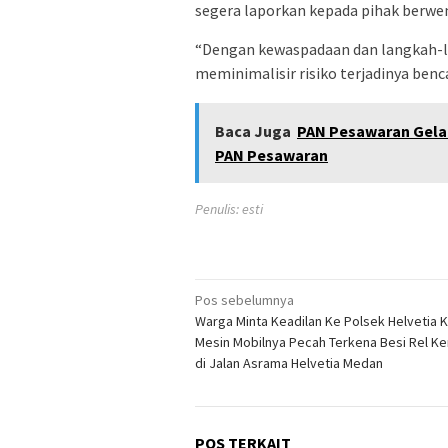
segera laporkan kepada pihak berwe
“Dengan kewaspadaan dan langkah-l
meminimalisir risiko terjadinya benc
Baca Juga
PAN Pesawaran Gelar
PAN Pesawaran
Penulis: esti
Navigasi
Pos sebelumnya
Warga Minta Keadilan Ke Polsek Helvetia 
pos
Mesin Mobilnya Pecah Terkena Besi Rel Ke
di Jalan Asrama Helvetia Medan
POS TERKAIT