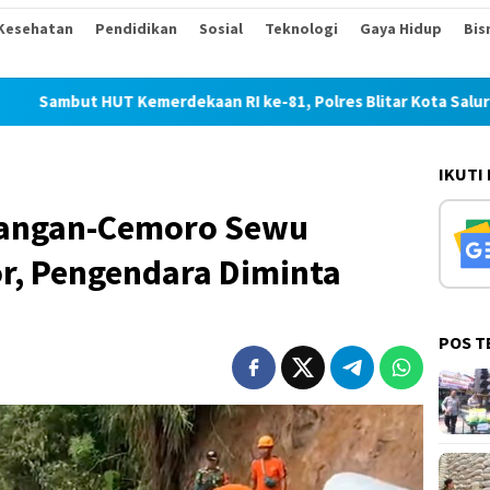
Kesehatan
Pendidikan
Sosial
Teknologi
Gaya Hidup
Bis
UT Kemerdekaan RI ke-81, Polres Blitar Kota Salurkan Beras da
IKUTI
rangan-Cemoro Sewu
r, Pengendara Diminta
POS T