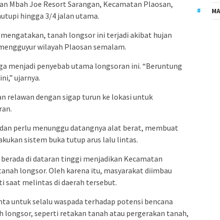
san Mbah Joe Resort Sarangan, Kecamatan Plaosan,
MA
utupi hingga 3/4 jalan utama.
engatakan, tanah longsor ini terjadi akibat hujan
g mengguyur wilayah Plaosan semalam.
duga menjadi penyebab utama longsoran ini. “Beruntung
ni,” ujarnya.
n relawan dengan sigap turun ke lokasi untuk
ran.
n dan perlu menunggu datangnya alat berat, membuat
ukan sistem buka tutup arus lalu lintas.
g berada di dataran tinggi menjadikan Kecamatan
tanah longsor. Oleh karena itu, masyarakat diimbau
i saat melintas di daerah tersebut.
nta untuk selalu waspada terhadap potensi bencana
h longsor, seperti retakan tanah atau pergerakan tanah,