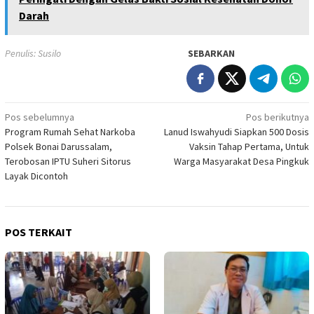
Darah
Penulis: Susilo
SEBARKAN
Navigasi
Pos sebelumnya
Pos berikutnya
Program Rumah Sehat Narkoba
Lanud Iswahyudi Siapkan 500 Dosis
pos
Polsek Bonai Darussalam,
Vaksin Tahap Pertama, Untuk
Terobosan IPTU Suheri Sitorus
Warga Masyarakat Desa Pingkuk
Layak Dicontoh
POS TERKAIT