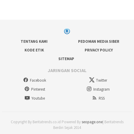
TENTANG KAMI
PEDOMAN MEDIA SIBER
KODE ETIK
PRIVACY POLICY
SITEMAP
JARINGAN SOCIAL
Facebook
Twitter
Pinterest
Instagram
Youtube
RSS
Copyright By Beritatrends.co.id Powered By
seopage.one
| Beritatrends
Berdiri Sejak 2014