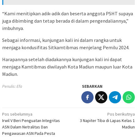
“Kami menitipkan adik-adik dan beserta anggota PSHT supaya
juga dibimbing dan tetap berada di dalam pengendaliannya,”
imbuhnya.
Sebagai informasi, kunjungan kali ini dalam rangka untuk
menjaga kondusifitas Sitkamtibmas menjelang Pemilu 2024.
Harapannya setelah diadakannya kunjungan kali ini dapat
menjaga Kamtibmas diwilayah Kota Madiun maupun luar Kota
Madiun.
Penulis: Efa
SEBARKAN
Navigasi
Pos sebelumnya
Pos berikutnya
Irwil V Beri Penguatan Integritas
3 Napiter Tiba di Lapas Kelas 1
pos
ASN Dalam Netralitas Dan
Madiun
Pengawasan ASN Pada Pesta