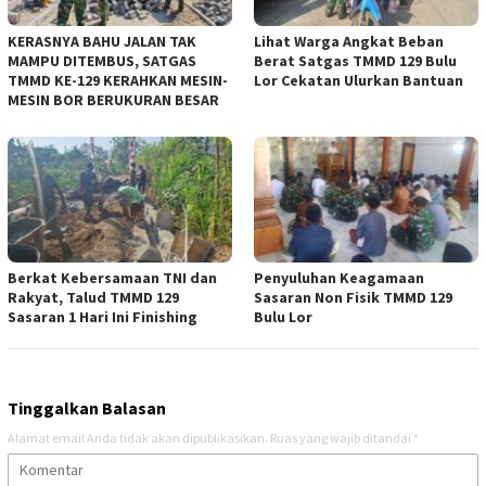
KERASNYA BAHU JALAN TAK
Lihat Warga Angkat Beban
MAMPU DITEMBUS, SATGAS
Berat Satgas TMMD 129 Bulu
TMMD KE-129 KERAHKAN MESIN-
Lor Cekatan Ulurkan Bantuan
MESIN BOR BERUKURAN BESAR
Berkat Kebersamaan TNI dan
Penyuluhan Keagamaan
Rakyat, Talud TMMD 129
Sasaran Non Fisik TMMD 129
Sasaran 1 Hari Ini Finishing
Bulu Lor
Tinggalkan Balasan
Alamat email Anda tidak akan dipublikasikan.
Ruas yang wajib ditandai
*