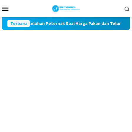
Loncat
Menu
ke
Mobile
konten
awal Keluhan Peternak Soal Harga Pakan dan Telur
Terbaru
TAK 