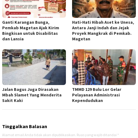
Ganti Karangan Bunga,
Hati-Hati Hibah Aset ke Unesa,
Pemkab Magetan Ajak Kirim
Antara Janji Indah dan Jejak
Bingkisan untuk Disabilitas
Proyek Mangkrak di Pemkab.
dan Lansia
Magetan
Jalan Bagus Juga Dirasakan
TMMD 129 Bulu Lor Gelar
Mbah Slamet Yang Menderita
Pelayanan Administrasi
Sakit Kaki
Kependudukan
Tinggalkan Balasan
Alamat email Anda tidak akan dipublikasikan.
Ruas yang wajib ditandai
*