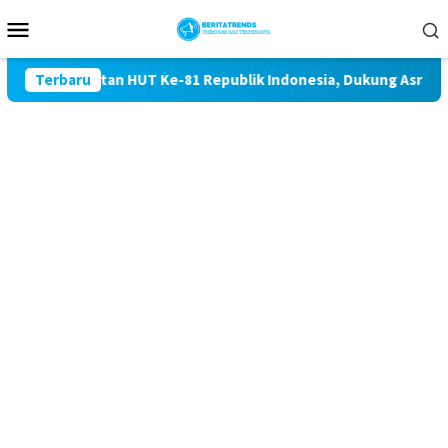
Loncat
Menu
ke
Mobile
konten
 Peringatan HUT Ke-81 Republik Indonesia, Dukung Asri dan di
Terbaru