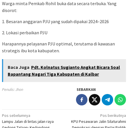
Warga minta Pemkab Rohil buka data secara terbuka. Yang
disorot:
1. Besaran anggaran PJU yang sudah dipakai 2024–2026
2. Lokasi perbaikan PJU
Harapannya pelayanan PJU optimal, terutama di kawasan
strategis ibu kota kabupaten.
Baca Juga
Pdt. Kolnatus Sugianto Angkat Bicara Soal
Bapantang Nagari Tiga Kabupaten di Kalbar
Penulis: Jhon
SEBARKAN
Navigasi
Pos sebelumnya
Pos berikutnya
Lampu Jalan di lintas jalan raya
KPU Pesawaran Jalin Silaturahmi
pos
Gedong Tataan- Kedondong
Demokrasi dengan Partai Politik