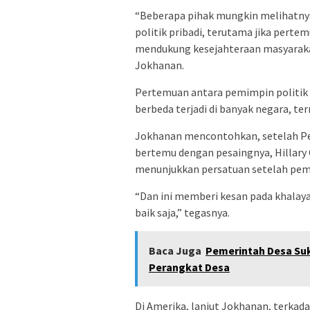
“Beberapa pihak mungkin melihatnya
politik pribadi, terutama jika perte
mendukung kesejahteraan masyarakat
Jokhanan.
Pertemuan antara pemimpin politik y
berbeda terjadi di banyak negara, te
Jokhanan mencontohkan, setelah Pem
bertemu dengan pesaingnya, Hillary C
menunjukkan persatuan setelah pemi
“Dan ini memberi kesan pada khalay
baik saja,” tegasnya.
Baca Juga
Pemerintah Desa Suk
Perangkat Desa
Di Amerika, lanjut Jokhanan, terkad