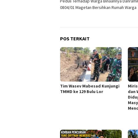
Peduli Terhadap Warga Binaannya Danramil
pos
0804/01 Magetan Bersihkan Rumah Warga
POS TERKAIT
Tim Wasev Mabesad Kunjungi
Miri
TMMD ke 129 Bulu Lor
dan 
Didu
Masy
Menc