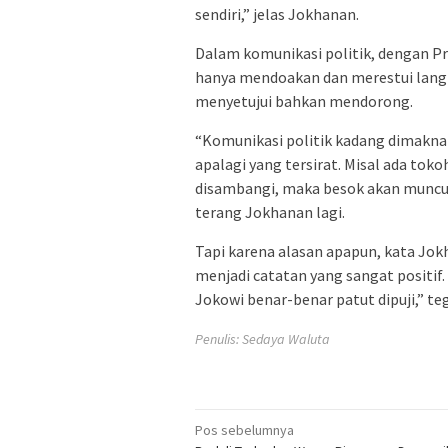
sendiri,” jelas Jokhanan.
Dalam komunikasi politik, dengan P
hanya mendoakan dan merestui langka
menyetujui bahkan mendorong.
“Komunikasi politik kadang dimaknai
apalagi yang tersirat. Misal ada to
disambangi, maka besok akan muncul p
terang Jokhanan lagi.
Tapi karena alasan apapun, kata Jok
menjadi catatan yang sangat positif. “
Jokowi benar-benar patut dipuji,” te
Penulis: Sedaya Waluta
Navigasi
Pos sebelumnya