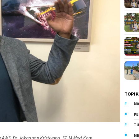
TOPIK
MA
PE
TU
ME
 AWS, Dr. Jokhanan Kristiyono, ST, M.Med.Kom
.