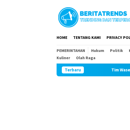
Loncat
ke
konten
HOME
TENTANG KAMI
PRIVACY POL
PEMERINTAHAN
Hukum
Politik
Kuliner
Olah Raga
Terbaru
Tim Wasev Mabesad Kunjungi 