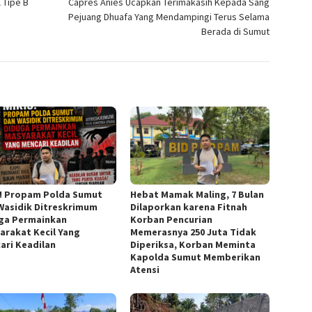
 Tipe B
Capres Anies Ucapkan Terimakasih Kepada Sang
Pejuang Dhuafa Yang Mendampingi Terus Selama
Berada di Sumut
s! Propam Polda Sumut
Hebat Mamak Maling, 7 Bulan
Wasidik Ditreskrimum
Dilaporkan karena Fitnah
ga Permainkan
Korban Pencurian
arakat Kecil Yang
Memerasnya 250 Juta Tidak
ari Keadilan
Diperiksa, Korban Meminta
Kapolda Sumut Memberikan
Atensi