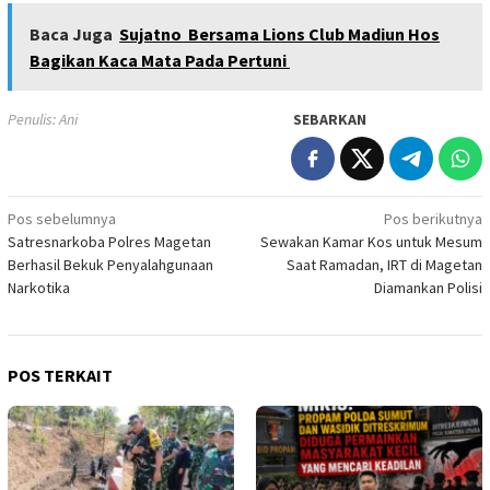
Baca Juga
Sujatno Bersama Lions Club Madiun Hos
Bagikan Kaca Mata Pada Pertuni
Penulis: Ani
SEBARKAN
Navigasi
Pos sebelumnya
Pos berikutnya
Satresnarkoba Polres Magetan
Sewakan Kamar Kos untuk Mesum
pos
Berhasil Bekuk Penyalahgunaan
Saat Ramadan, IRT di Magetan
Narkotika
Diamankan Polisi
POS TERKAIT