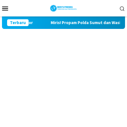
Loncat
Menu
ke
Mobile
konten
 Bulu Lor
Terbaru
Miris! Propam Polda Sumut dan Wasidik Ditres