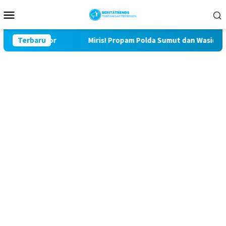
Loncat
Menu
ke
Mobile
konten
ulu Lor
Terbaru
Miris! Propam Polda Sumut dan Wasidik Ditreskr