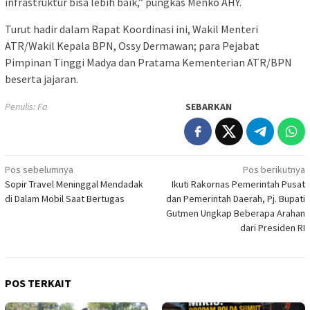
infrastruktur bisa lebih baik,” pungkas Menko AHY.
Turut hadir dalam Rapat Koordinasi ini, Wakil Menteri
ATR/Wakil Kepala BPN, Ossy Dermawan; para Pejabat
Pimpinan Tinggi Madya dan Pratama Kementerian ATR/BPN
beserta jajaran.
Penulis: Fa
SEBARKAN
Navigasi
Pos sebelumnya
Pos berikutnya
Sopir Travel Meninggal Mendadak
Ikuti Rakornas Pemerintah Pusat
pos
di Dalam Mobil Saat Bertugas
dan Pemerintah Daerah, Pj. Bupati
Gutmen Ungkap Beberapa Arahan
dari Presiden RI
POS TERKAIT