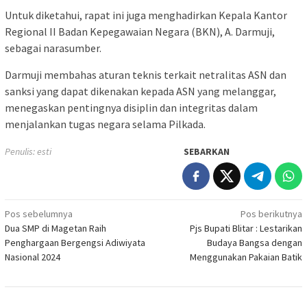
Untuk diketahui, rapat ini juga menghadirkan Kepala Kantor
Regional II Badan Kepegawaian Negara (BKN), A. Darmuji,
sebagai narasumber.
Darmuji membahas aturan teknis terkait netralitas ASN dan
sanksi yang dapat dikenakan kepada ASN yang melanggar,
menegaskan pentingnya disiplin dan integritas dalam
menjalankan tugas negara selama Pilkada.
Penulis: esti
SEBARKAN
Navigasi
Pos sebelumnya
Pos berikutnya
Dua SMP di Magetan Raih
Pjs Bupati Blitar : Lestarikan
pos
Penghargaan Bergengsi Adiwiyata
Budaya Bangsa dengan
Nasional 2024
Menggunakan Pakaian Batik