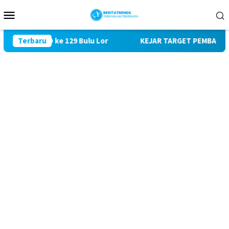
Loncat
Menu
ke
Mobile
konten
 TMMD ke 129 Bulu Lor
Terbaru
KEJAR TARGET PEMBANGUNAN SASA