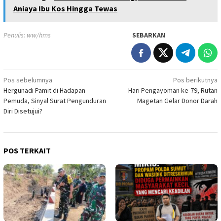
Aniaya Ibu Kos Hingga Tewas
Penulis: ww/hms
SEBARKAN
Navigasi
Pos sebelumnya
Pos berikutnya
Hergunadi Pamit di Hadapan
Hari Pengayoman ke-79, Rutan
pos
Pemuda, Sinyal Surat Pengunduran
Magetan Gelar Donor Darah
Diri Disetujui?
POS TERKAIT