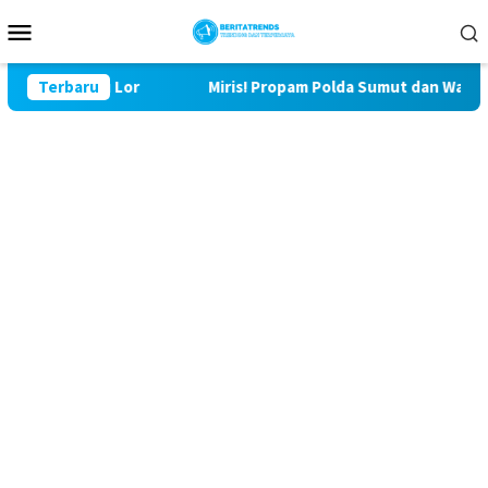
Loncat
Menu
ke
Mobile
konten
29 Bulu Lor
Terbaru
Miris! Propam Polda Sumut dan Wasidik Ditr