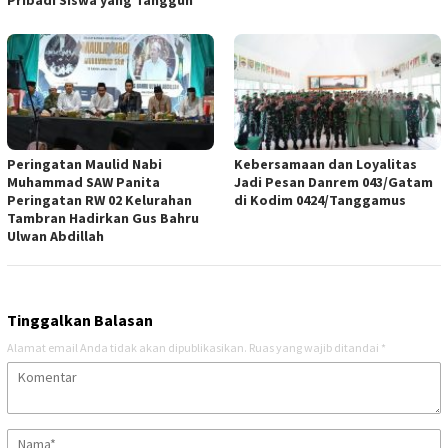
Pribadi Siswa yang Tangguh
Peringatan Maulid Nabi
Kebersamaan dan Loyalitas
Muhammad SAW Panita
Jadi Pesan Danrem 043/Gatam
Peringatan RW 02 Kelurahan
di Kodim 0424/Tanggamus
Tambran Hadirkan Gus Bahru
Ulwan Abdillah
Tinggalkan Balasan
Alamat email Anda tidak akan dipublikasikan.
Ruas yang wajib ditandai
*