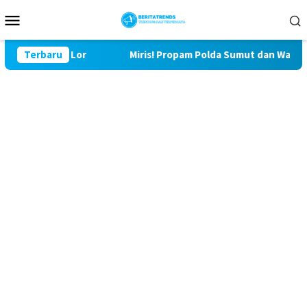
Loncat
Menu
ke
Mobile
konten
9 Bulu Lor
Terbaru
Miris! Propam Polda Sumut dan Wasidik Ditre