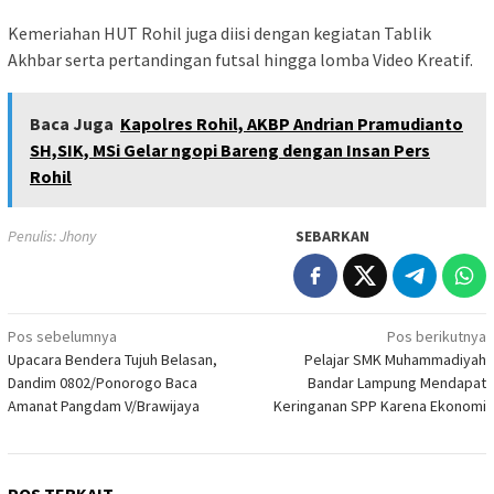
Kemeriahan HUT Rohil juga diisi dengan kegiatan Tablik
Akhbar serta pertandingan futsal hingga lomba Video Kreatif.
Baca Juga
Kapolres Rohil, AKBP Andrian Pramudianto
SH,SIK, MSi Gelar ngopi Bareng dengan Insan Pers
Rohil
Penulis: Jhony
SEBARKAN
Navigasi
Pos sebelumnya
Pos berikutnya
Upacara Bendera Tujuh Belasan,
Pelajar SMK Muhammadiyah
pos
Dandim 0802/Ponorogo Baca
Bandar Lampung Mendapat
Amanat Pangdam V/Brawijaya
Keringanan SPP Karena Ekonomi