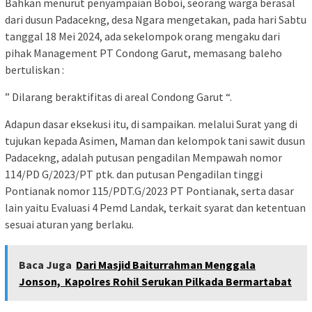
Bahkan menurut penyampaian Boboi, seorang warga berasal
dari dusun Padacekng, desa Ngara mengetakan, pada hari Sabtu
tanggal 18 Mei 2024, ada sekelompok orang mengaku dari
pihak Management PT Condong Garut, memasang baleho
bertuliskan :
” Dilarang beraktifitas di areal Condong Garut “.
Adapun dasar eksekusi itu, di sampaikan. melalui Surat yang di
tujukan kepada Asimen, Maman dan kelompok tani sawit dusun
Padacekng, adalah putusan pengadilan Mempawah nomor
114/PD G/2023/PT ptk. dan putusan Pengadilan tinggi
Pontianak nomor 115/PDT.G/2023 PT Pontianak, serta dasar
lain yaitu Evaluasi 4 Pemd Landak, terkait syarat dan ketentuan
sesuai aturan yang berlaku.
Baca Juga
Dari Masjid Baiturrahman Menggala
Jonson, Kapolres Rohil Serukan Pilkada Bermartabat