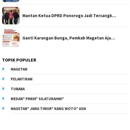
Mantan Ketua DPRD Ponorogo Jadi Tersangk…
Ganti Karangan Bunga, Pemkab Magetan Aja…
TOPIK POPULER
MAGETAN
PELANTIKAN
TUBABA
MEDAN* PMKM* SILATURAHMI*
MAGETAN* JAWA TIMUR* KANG WOTO* ASN