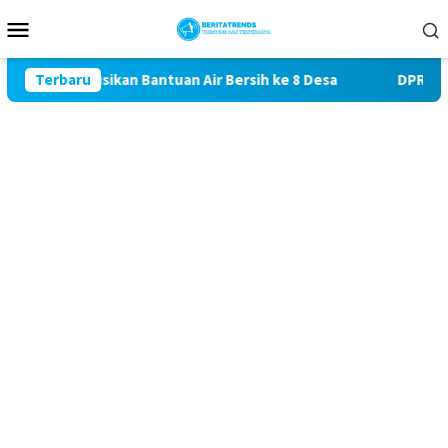
Loncat
Menu
ke
Mobile
konten
Distribusikan Bantuan Air Bersih ke 8 Desa
Terbaru
DPRD Magetan 