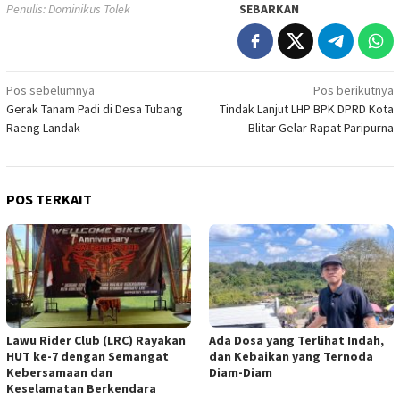
Penulis: Dominikus Tolek
SEBARKAN
Navigasi
Pos sebelumnya
Pos berikutnya
Gerak Tanam Padi di Desa Tubang
Tindak Lanjut LHP BPK DPRD Kota
pos
Raeng Landak
Blitar Gelar Rapat Paripurna
POS TERKAIT
Lawu Rider Club (LRC) Rayakan
Ada Dosa yang Terlihat Indah,
HUT ke-7 dengan Semangat
dan Kebaikan yang Ternoda
Kebersamaan dan
Diam-Diam
Keselamatan Berkendara