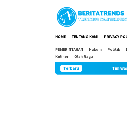
Loncat
ke
konten
HOME
TENTANG KAMI
PRIVACY POL
PEMERINTAHAN
Hukum
Politik
Kuliner
Olah Raga
Terbaru
Tim Wasev Mabesad Kunjungi