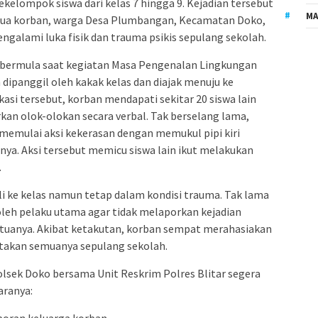
sekelompok siswa dari kelas 7 hingga 9. Kejadian tersebut
MA
 tua korban, warga Desa Plumbangan, Kecamatan Doko,
galami luka fisik dan trauma psikis sepulang sekolah.
 bermula saat kegiatan Masa Pengenalan Lingkungan
dipanggil oleh kakak kelas dan diajak menuju ke
asi tersebut, korban mendapati sekitar 20 siswa lain
an olok-olokan secara verbal. Tak berselang lama,
N memulai aksi kekerasan dengan memukul pipi kiri
ya. Aksi tersebut memicu siswa lain ikut melakukan
.
i ke kelas namun tetap dalam kondisi trauma. Tak lama
leh pelaku utama agar tidak melaporkan kejadian
tuanya. Akibat ketakutan, korban sempat merahasiakan
itakan semuanya sepulang sekolah.
olsek Doko bersama Unit Reskrim Polres Blitar segera
aranya:
poran keluarga korban.