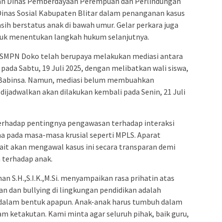
tkan Dinas Pemberdayaan Perempuan dan Perlindungan
 Dinas Sosial Kabupaten Blitar dalam penanganan kasus
sih berstatus anak di bawah umur. Gelar perkara juga
tuk menentukan langkah hukum selanjutnya.
h SMPN Doko telah berupaya melakukan mediasi antara
pada Sabtu, 19 Juli 2025, dengan melibatkan wali siswa,
 Babinsa. Namun, mediasi belum membuahkan
dijadwalkan akan dilakukan kembali pada Senin, 21 Juli
terhadap pentingnya pengawasan terhadap interaksi
ma pada masa-masa krusial seperti MPLS. Aparat
ait akan mengawal kasus ini secara transparan demi
 terhadap anak.
an S.H.,S.I.K.,M.Si. menyampaikan rasa prihatin atas
an dan bullying di lingkungan pendidikan adalah
n dalam bentuk apapun. Anak-anak harus tumbuh dalam
 ketakutan. Kami minta agar seluruh pihak, baik guru,