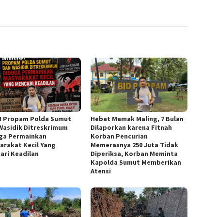
s! Propam Polda Sumut
Hebat Mamak Maling, 7 Bulan
Wasidik Ditreskrimum
Dilaporkan karena Fitnah
ga Permainkan
Korban Pencurian
arakat Kecil Yang
Memerasnya 250 Juta Tidak
ari Keadilan
Diperiksa, Korban Meminta
Kapolda Sumut Memberikan
Atensi