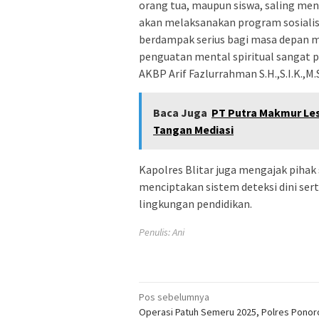
orang tua, maupun siswa, saling men
akan melaksanakan program sosialis
berdampak serius bagi masa depan me
penguatan mental spiritual sangat p
AKBP Arif Fazlurrahman S.H.,S.I.K.,M.S
Baca Juga
PT Putra Makmur Les
Tangan Mediasi
Kapolres Blitar juga mengajak pihak
menciptakan sistem deteksi dini sert
lingkungan pendidikan.
Penulis: Ani
Navigasi
Pos sebelumnya
Operasi Patuh Semeru 2025, Polres Ponor