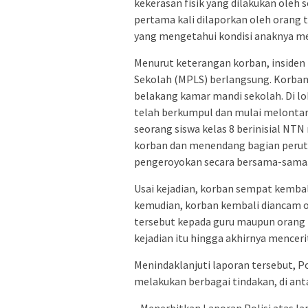
kekerasan fisik yang dilakukan oleh 
pertama kali dilaporkan oleh orang
yang mengetahui kondisi anaknya men
Menurut keterangan korban, insiden
Sekolah (MPLS) berlangsung. Korban 
belakang kamar mandi sekolah. Di lok
telah berkumpul dan mulai melontark
seorang siswa kelas 8 berinisial NT
korban dan menendang bagian perutn
pengeroyokan secara bersama-sama
Usai kejadian, korban sempat kembal
kemudian, korban kembali diancam o
tersebut kepada guru maupun orang 
kejadian itu hingga akhirnya mencer
Menindaklanjuti laporan tersebut, P
melakukan berbagai tindakan, di ant
• Menerbitkan Laporan Polisi atas la