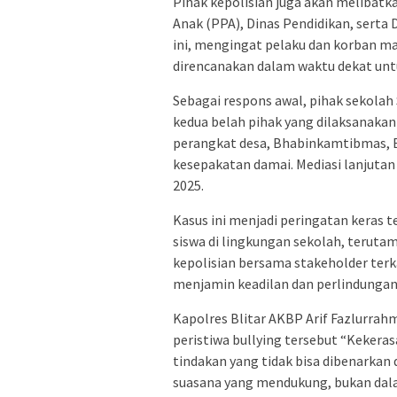
Pihak kepolisian juga akan meliba
Anak (PPA), Dinas Pendidikan, serta
ini, mengingat pelaku dan korban ma
direncanakan dalam waktu dekat un
Sebagai respons awal, pihak sekola
kedua belah pihak yang dilaksanakan 
perangkat desa, Bhabinkamtibmas,
kesepakatan damai. Mediasi lanjutan 
2025.
Kasus ini menjadi peringatan keras 
siswa di lingkungan sekolah, teruta
kepolisian bersama stakeholder terk
menjamin keadilan dan perlindungan
Kapolres Blitar AKBP Arif Fazlurrahm
peristiwa bullying tersebut “Kekeras
tindakan yang tidak bisa dibenarka
suasana yang mendukung, bukan dalam